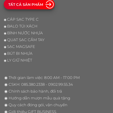
TẤT CẢ SẢN PHẨM
CÁP SẠC TYPE C
◉
BALO TÚI XÁCH
◉
BÌNH NƯỚC NHỰA
◉
QUẠT SẠC CẦM TAY
◉
SẠC MAGSAFE
◉
BÚT BI NHỰA
◉
LY GIỮ NHIỆT
◉
◉ Thời gian làm việc: 8:00 AM - 17:00 PM
◉ CSKH:
085.380.2338
- 0902.99.55.34
◉
Chính sách bảo hành, đổi trả
◉
Hướng dẫn mượn mẫu quà tặng
◉
Quy cách đóng gói, vận chuyển
◉
Giới thiệu GIFT BUSINESS