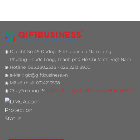
◉
Địa chỉ: Số 49 Đường 16 Khu dân cư Nam Long,
Phường Phước Long, Thành phố Hồ Chí Minh, Việt Nam
◉
Hotline: 085.380.2338 - 028.2213.8900
◉
e-Mail: gb@giftbusiness.vn
◉
Mã số thuế: 0314213538
◉
Chuyên trang
™
QUÀ TẾT - QUÀ TẾT DOANH NGHIỆP