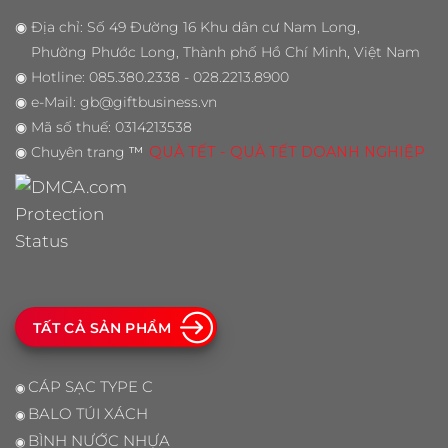
◉
Địa chỉ: Số 49 Đường 16 Khu dân cư Nam Long,
Phường Phước Long, Thành phố Hồ Chí Minh, Việt Nam
◉
Hotline: 085.380.2338 - 028.2213.8900
◉
e-Mail: gb@giftbusiness.vn
◉
Mã số thuế: 0314213538
◉
Chuyên trang
™
QUÀ TẾT - QUÀ TẾT DOANH NGHIỆP
TẤT CẢ SẢN PHẨM
CÁP SẠC TYPE C
◉
BALO TÚI XÁCH
◉
BÌNH NƯỚC NHỰA
◉