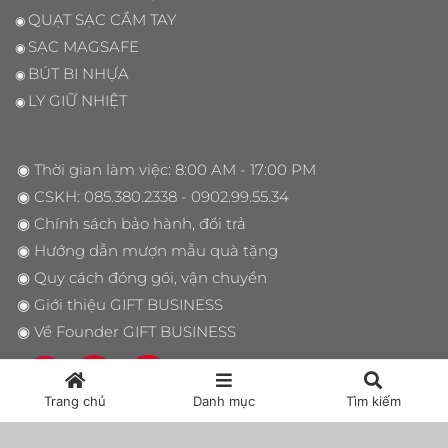
QUẠT SẠC CẦM TAY
◉
SẠC MAGSAFE
◉
BÚT BI NHỰA
◉
LY GIỮ NHIỆT
◉
◉ Thời gian làm việc: 8:00 AM - 17:00 PM
◉ CSKH:
085.380.2338
- 0902.99.55.34
◉
Chính sách bảo hành, đổi trả
◉
Hướng dẫn mượn mẫu quà tặng
◉
Quy cách đóng gói, vận chuyển
◉
Giới thiệu GIFT BUSINESS
◉
Về Founder GIFT BUSINESS
Trang chủ
Danh mục
Tìm kiếm