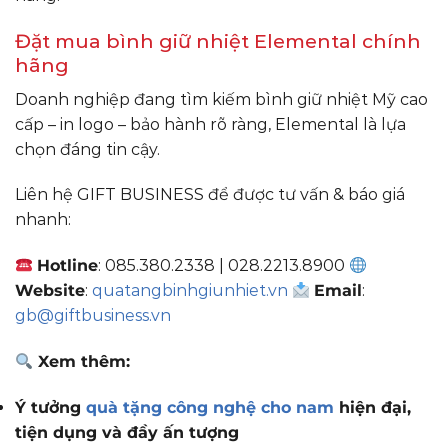
Đặt mua bình giữ nhiệt Elemental chính
hãng
Doanh nghiệp đang tìm kiếm bình giữ nhiệt Mỹ cao
cấp – in logo – bảo hành rõ ràng, Elemental là lựa
chọn đáng tin cậy.
Liên hệ GIFT BUSINESS để được tư vấn & báo giá
nhanh:
Hotline
: 085.380.2338 | 028.2213.8900
Website
:
quatangbinhgiunhiet.vn
Email
:
gb@giftbusiness.vn
Xem thêm:
Ý tưởng
quà tặng công nghệ cho nam
hiện đại,
tiện dụng và đầy ấn tượng