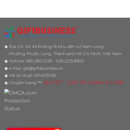
◉
Địa chỉ: Số 49 Đường 16 Khu dân cư Nam Long,
Phường Phước Long, Thành phố Hồ Chí Minh, Việt Nam
◉
Hotline: 085.380.2338 - 028.2213.8900
◉
e-Mail: gb@giftbusiness.vn
◉
Mã số thuế: 0314213538
◉
Chuyên trang
™
QUÀ TẾT - QUÀ TẾT DOANH NGHIỆP