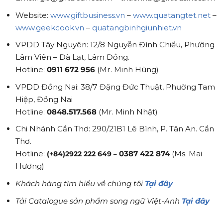
Website:
www.giftbusiness.vn
–
www.quatangtet.net
–
www.geekcook.vn
–
quatangbinhgiunhiet.vn
VPDD Tây Nguyên: 12/8 Nguyễn Đình Chiểu, Phường
Lâm Viên – Đà Lạt, Lâm Đồng.
Hotline:
0911 672 956
(Mr. Minh Hùng)
VPDD Đồng Nai: 38/7 Đặng Đức Thuật, Phường Tam
Hiệp, Đồng Nai
Hotline:
0848.517.568
(Mr. Minh Nhật)
Chi Nhánh Cần Thơ: 290/21B1 Lê Bình, P. Tân An. Cần
Thơ.
Hotline:
0387 422 874
(Ms. Mai
(+84)2922 222 649
–
Hương)
Khách hàng tìm hiểu về chúng tôi
Tại đây
Tải Catalogue sản phẩm song ngữ Việt-Anh
Tại đây