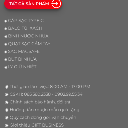
TẤT CẢ SẢN PHẨM
CÁP SẠC TYPE C
◉
BALO TÚI XÁCH
◉
BÌNH NƯỚC NHỰA
◉
QUẠT SẠC CẦM TAY
◉
SẠC MAGSAFE
◉
BÚT BI NHỰA
◉
LY GIỮ NHIỆT
◉
◉ Thời gian làm việc: 8:00 AM - 17:00 PM
◉ CSKH:
085.380.2338
- 0902.99.55.34
◉
Chính sách bảo hành, đổi trả
◉
Hướng dẫn mượn mẫu quà tặng
◉
Quy cách đóng gói, vận chuyển
◉
Giới thiệu GIFT BUSINESS