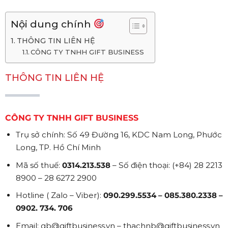
Nội dung chính
THÔNG TIN LIÊN HỆ
CÔNG TY TNHH GIFT BUSINESS
THÔNG TIN LIÊN HỆ
CÔNG TY TNHH GIFT BUSINESS
Trụ sở chính: Số 49 Đường 16, KDC Nam Long, Phước
Long, TP. Hồ Chí Minh
Mã số thuế:
0314.213.538
– Số điện thoại: (+84) 28 2213
8900 – 28 6272 2900
Hotline ( Zalo – Viber):
090.299.5534 – 085.380.2338 –
0902. 734. 706
Email: gb@giftbusiness.vn – thachnb@giftbusiness.vn