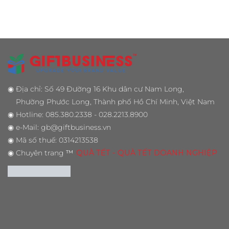
◉
Địa chỉ: Số 49 Đường 16 Khu dân cư Nam Long,
Phường Phước Long, Thành phố Hồ Chí Minh, Việt Nam
◉
Hotline: 085.380.2338 - 028.2213.8900
◉
e-Mail: gb@giftbusiness.vn
◉
Mã số thuế: 0314213538
◉
Chuyên trang
™
QUÀ TẾT - QUÀ TẾT DOANH NGHIỆP