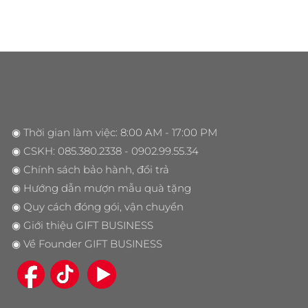
◉ Thời gian làm việc: 8:00 AM - 17:00 PM
◉ CSKH:
085.380.2338
- 0902.99.55.34
◉
Chính sách bảo hành, đổi trả
◉
Hướng dẫn mượn mẫu quà tặng
◉
Quy cách đóng gói, vận chuyển
◉
Giới thiệu GIFT BUSINESS
◉
Về Founder GIFT BUSINESS