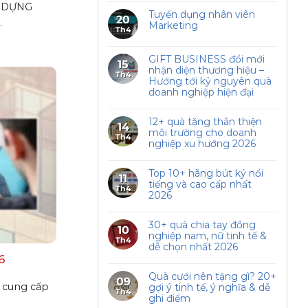
Y DỰNG
Tuyển dụng nhân viên
20
.
Marketing
Th4
GIFT BUSINESS đổi mới
15
nhận diện thương hiệu –
Th4
Hướng tới kỷ nguyên quà
doanh nghiệp hiện đại
12+ quà tặng thân thiện
14
môi trường cho doanh
Th4
nghiệp xu hướng 2026
Top 10+ hãng bút ký nổi
11
tiếng và cao cấp nhất
Th4
2026
30+ quà chia tay đồng
10
nghiệp nam, nữ tinh tế &
Th4
dễ chọn nhất 2026
6
Quà cưới nên tặng gì? 20+
09
 cung cấp
gợi ý tinh tế, ý nghĩa & dễ
Th4
ghi điểm