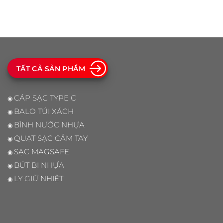
TẤT CẢ SẢN PHẨM
CÁP SẠC TYPE C
◉
BALO TÚI XÁCH
◉
BÌNH NƯỚC NHỰA
◉
QUẠT SẠC CẦM TAY
◉
SẠC MAGSAFE
◉
BÚT BI NHỰA
◉
LY GIỮ NHIỆT
◉