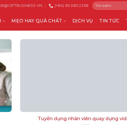
Tìm
GB@GIFTBUSINESS.VN
(+84) 85.380.2338
kiếm:
M
MẸO HAY QUÀ CHẤT
DỊCH VỤ
TIN TỨC
Tuyển dụng nhân viên quay dựng vi