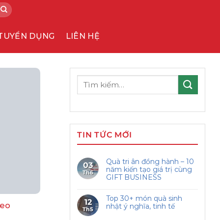
TUYỂN DỤNG
LIÊN HỆ
Tìm
kiếm:
TIN TỨC MỚI
Quà tri ân đồng hành – 10
03
năm kiến tạo giá trị cùng
Th6
GIFT BUSINESS
Top 30+ món quà sinh
12
deo
nhật ý nghĩa, tinh tế
Th5