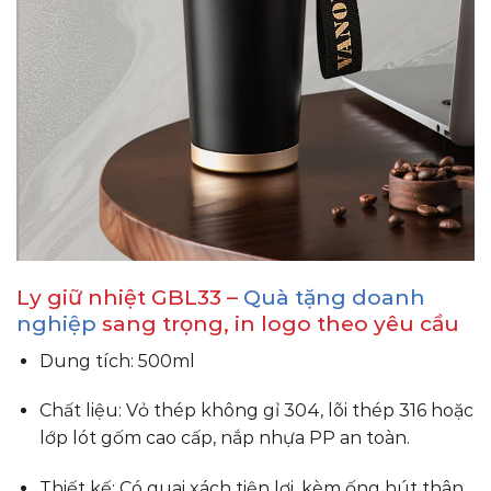
Ly giữ nhiệt GBL33 –
Quà tặng doanh
nghiệp
sang trọng, in logo theo yêu cầu
Dung tích: 500ml
Chất liệu: Vỏ thép không gỉ 304, lõi thép 316 hoặc
lớp lót gốm cao cấp, nắp nhựa PP an toàn.
Thiết kế: Có quai xách tiện lợi, kèm ống hút thân