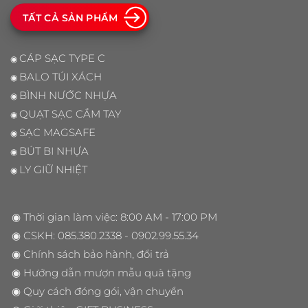
TẤT CẢ SẢN PHẨM
CÁP SẠC TYPE C
◉
BALO TÚI XÁCH
◉
BÌNH NƯỚC NHỰA
◉
QUẠT SẠC CẦM TAY
◉
SẠC MAGSAFE
◉
BÚT BI NHỰA
◉
LY GIỮ NHIỆT
◉
◉ Thời gian làm việc: 8:00 AM - 17:00 PM
◉ CSKH:
085.380.2338
- 0902.99.55.34
◉
Chính sách bảo hành, đổi trả
◉
Hướng dẫn mượn mẫu quà tặng
◉
Quy cách đóng gói, vận chuyển