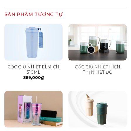
SẢN PHẨM TƯƠNG TỰ
CỐC GIỮ NHIỆT ELMICH
CỐC GIỮ NHIỆT HIỂN
510ML
THỊ NHIỆT ĐỘ
389,000
₫