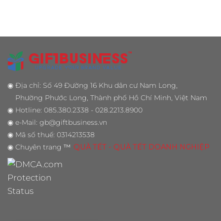
◉
Địa chỉ: Số 49 Đường 16 Khu dân cư Nam Long,
Phường Phước Long, Thành phố Hồ Chí Minh, Việt Nam
◉
Hotline: 085.380.2338 - 028.2213.8900
◉
e-Mail: gb@giftbusiness.vn
◉
Mã số thuế: 0314213538
◉
Chuyên trang
™
QUÀ TẾT - QUÀ TẾT DOANH NGHIỆP