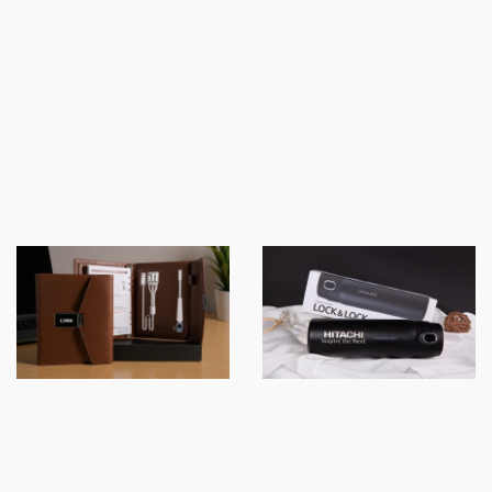
FRIENDLY
SỔ SẠC ĐA NĂNG 6IN1
BÌNH GIỮ NHIỆT
LOCKNLOCK LHC3238