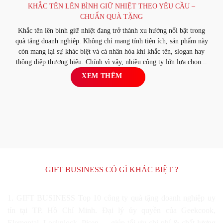
KHẮC TÊN LÊN BÌNH GIỮ NHIỆT THEO YÊU CẦU –
CHUẨN QUÀ TẶNG
Khắc tên lên bình giữ nhiệt đang trở thành xu hướng nổi bật trong
quà tặng doanh nghiệp. Không chỉ mang tính tiện ích, sản phẩm này
còn mang lại sự khác biệt và cá nhân hóa khi khắc tên, slogan hay
thông điệp thương hiệu. Chính vì vậy, nhiều công ty lớn lựa chọn...
XEM THÊM
GIFT BUSINESS CÓ GÌ KHÁC BIỆT ?
1. GIFT BUSINESS Top 10 công ty quà tặng doanh nghiệp uy
tín tại TP. Hồ Chí Minh. Đại lý ủy quyền của Geekcook,
Elemental, Locknlock, Pisen,… giúp tối ưu chi phí & chất lượng