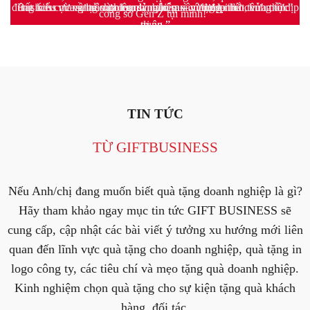
đúng kiểu vừa sang vừa trendy, bảo sao cứ được ‘réo tên’ mỗi dịp
Business mang lại cho doanh nghiệp xây dựng như chúng tôi.”
rất tích cực về trải nghiệm sản phẩm – vừa đẹp mắt, vừa thực
sự trân trọng mà món quà mang lại.”
công sở Gen Z tụi mình!”
tri ân.”
dụng.”
Anh Hải
Chị Hà
/
/
Chỉ Huy Trưởng
TP. Marketing
Chị Quyên - TP. CSKH
/
Logistics
Ms. Hanh Nguyen
Anh Tuấn
/
Giám đốc đối ngoại
/
Dat Xanh Group
TIN TỨC
TỪ GIFTBUSINESS
Nếu Anh/chị đang muốn biết quà tặng doanh nghiệp là gì?
Hãy tham khảo ngay mục tin tức GIFT BUSINESS sẽ
cung cấp, cập nhật các bài viết ý tưởng xu hướng mới liên
quan đến lĩnh vực quà tặng cho doanh nghiệp, quà tặng in
logo công ty, các tiêu chí và mẹo tặng quà doanh nghiệp.
Kinh nghiệm chọn quà tặng cho sự kiện tặng quà khách
hàng, đối tác.