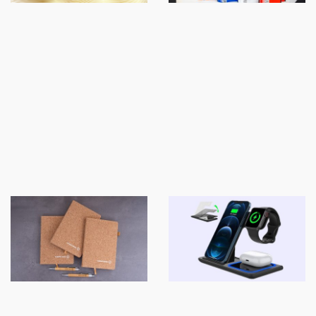
HỘP MÔ HÌNH
BẬT LỬA IN LOGO
CONTAINER
COMBO SỔ BÚT ECO-
SẠC MAGSAFE X4