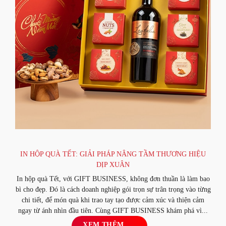
IN HỘP QUÀ TẾT: GIẢI PHÁP NÂNG TẦM THƯƠNG HIỆU
DỊP XUÂN
In hộp quà Tết, với GIFT BUSINESS, không đơn thuần là làm bao
bì cho đẹp. Đó là cách doanh nghiệp gói trọn sự trân trọng vào từng
chi tiết, để món quà khi trao tay tạo được cảm xúc và thiện cảm
ngay từ ánh nhìn đầu tiên. Cùng GIFT BUSINESS khám phá vì...
XEM THÊM