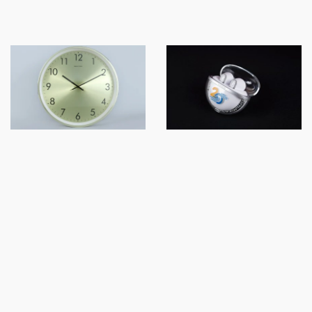
ĐỒNG HỒ KHUNG VIỀN
TAI NGHE BLUETOOTH
KIM LOẠI
BASEUS