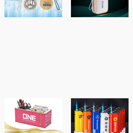
CÁP SẠC ĐA NĂNG GỖ
TÚI ĐỰNG PHỤ KIỆN
TRE