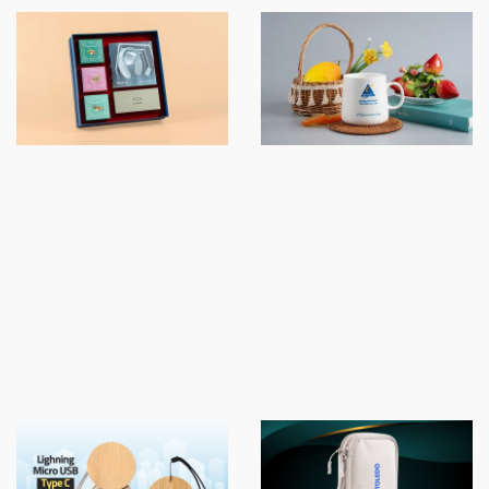
SET QUÀ TẶNG ĐỐI TÁC
LY SỨ DÁNG BẦU 0.5L