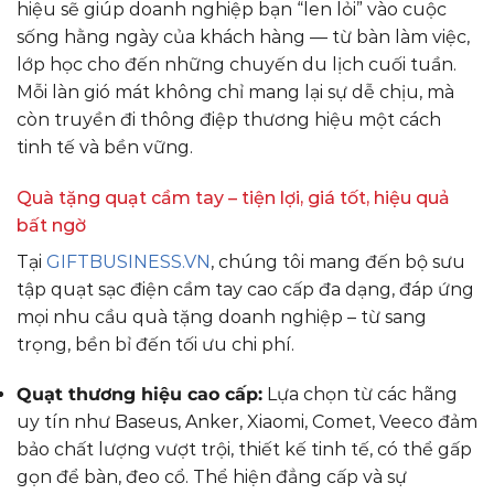
hiệu sẽ giúp doanh nghiệp bạn “len lỏi” vào cuộc
sống hằng ngày của khách hàng — từ bàn làm việc,
lớp học cho đến những chuyến du lịch cuối tuần.
Mỗi làn gió mát không chỉ mang lại sự dễ chịu, mà
còn truyền đi thông điệp thương hiệu một cách
tinh tế và bền vững.
Quà tặng quạt cầm tay – tiện lợi, giá tốt, hiệu quả
bất ngờ
Tại
GIFTBUSINESS.VN
, chúng tôi mang đến bộ sưu
tập quạt sạc điện cầm tay cao cấp đa dạng, đáp ứng
mọi nhu cầu quà tặng doanh nghiệp – từ sang
trọng, bền bỉ đến tối ưu chi phí.
Quạt thương hiệu cao cấp:
Lựa chọn từ các hãng
uy tín như Baseus, Anker, Xiaomi, Comet, Veeco đảm
bảo chất lượng vượt trội, thiết kế tinh tế, có thể gấp
gọn để bàn, đeo cổ. Thể hiện đẳng cấp và sự