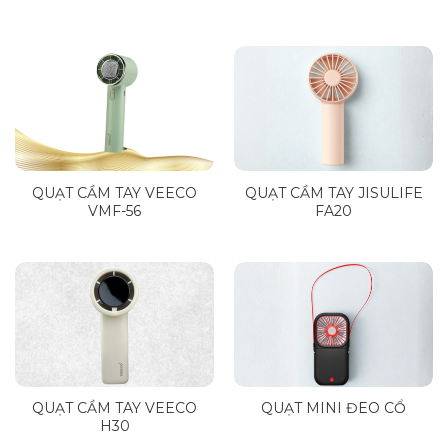
QUẠT CẦM TAY VEECO
QUẠT CẦM TAY JISULIFE
VMF-56
FA20
QUẠT CẦM TAY VEECO
QUẠT MINI ĐEO CỔ
H30