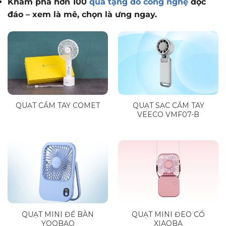
Khám phá hơn 100
quà tặng đồ công nghệ
độc
đáo – xem là mê, chọn là ưng ngay.
QUẠT CẦM TAY COMET
QUẠT SẠC CẦM TAY
VEECO VMF07-B
QUẠT MINI ĐỂ BÀN
QUẠT MINI ĐEO CỔ
YOOBAO
XIAOBA