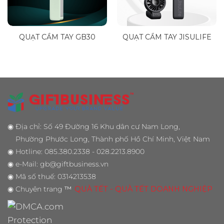
QUẠT CẦM TAY GB30
QUẠT CẦM TAY JISULIFE
◉
Địa chỉ: Số 49 Đường 16 Khu dân cư Nam Long,
Phường Phước Long, Thành phố Hồ Chí Minh, Việt Nam
◉
Hotline: 085.380.2338 - 028.2213.8900
◉
e-Mail: gb@giftbusiness.vn
◉
Mã số thuế: 0314213538
◉
Chuyên trang
™
QUÀ TẾT - QUÀ TẾT DOANH NGHIỆP