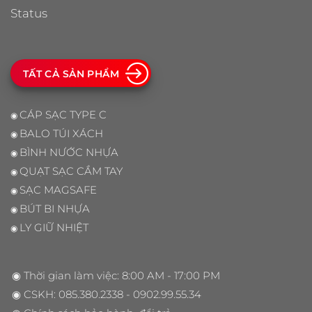
TẤT CẢ SẢN PHẨM
CÁP SẠC TYPE C
◉
BALO TÚI XÁCH
◉
BÌNH NƯỚC NHỰA
◉
QUẠT SẠC CẦM TAY
◉
SẠC MAGSAFE
◉
BÚT BI NHỰA
◉
LY GIỮ NHIỆT
◉
◉ Thời gian làm việc: 8:00 AM - 17:00 PM
◉ CSKH:
085.380.2338
- 0902.99.55.34