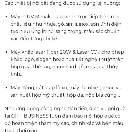
Các thiết bị nổi bật đang được sử dụng tại xưởng:
Máy in UV Mimaki – Japan: in trực tiếp trên mọi
chất liệu như nhựa, gỗ, simili, inox, sơn tĩnh điện,
tạo hiệu ứng in nổi sang trọng, màu sắc chuẩn
xác đến từng chi tiết.
Máy khắc laser Fiber 20W & Laser CO₂: cho phép
khắc logo, slogan hoặc họa tiết nghệ thuật trên
hộp quà, thẻ tag, namecard gỗ, mica, da, thủy
tinh…
Máy đóng, cắt, dập lò xo, máy ép nhiệt, phục vụ
sản xuất hộp mỹ thuật, hộp da, hộp bìa cứng…
Nhờ ứng dụng công nghệ tiên tiến, dịch vụ gói quà
tại GIFT BUSINESS luôn đảm bảo mỗi hộp quà có
độ hoàn thiện thẩm mỹ cao, chính xác và bền màu
theo thời gian.