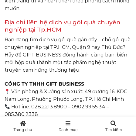
kiện trang trí và hoàn thiện theo phong cách mong
muốn.
Địa chỉ liên hệ dịch vụ gói quà chuyên
nghiệp tại Tp.HCM
Bạn đang tìm dịch vụ gói quà gần đây – chỗ gói quà
chuyên nghiệp tại TP.HCM, Quận 9 hay Thủ Đức?
Hãy để GIFT BUSINESS đồng hành cùng bạn, biến
mỗi hộp quà thành một tác phẩm nghệ thuật
truyền cảm hứng thương hiệu.
CÔNG TY TNHH GIFT BUSINESS
Văn phòng & Xưởng sản xuất: 49 đường 16, KDC
Nam Long, Phường Phước Long, TP. Hồ Chí Minh
Hotline: 028.2213.8900 – 0902.99.55.34 –
085.380.2338
Email:
gb@giftbusiness.vn
Trang chủ
Danh mục
Tìm kiếm
Tại sao nên chọn GIFT BUSINESS?