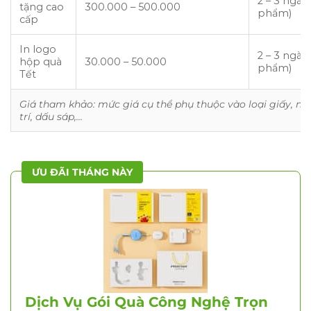
2 – 3 ngày 
tặng cao
300.000 – 500.000
phẩm)
cấp
In logo
2 – 3 ngày
hộp quà
30.000 – 50.000
phẩm)
Tết
Giá tham khảo: mức giá cụ thể phụ thuộc vào loại giấy, nơ,
trí, dấu sáp,…
ƯU ĐÃI THÁNG NÀY
Dịch Vụ Gói Quà Công Nghệ Trọn