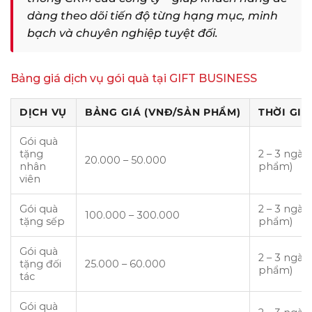
dàng theo dõi tiến độ từng hạng mục, minh
bạch và chuyên nghiệp tuyệt đối.
Bảng giá dịch vụ gói quà tại GIFT BUSINESS
DỊCH VỤ
BẢNG GIÁ (VNĐ/SẢN PHẨM)
THỜI GIA
Gói quà
tặng
2 – 3 ngày
20.000 – 50.000
nhân
phẩm)
viên
Gói quà
2 – 3 ngày 
100.000 – 300.000
tặng sếp
phẩm)
Gói quà
2 – 3 ngày
tặng đối
25.000 – 60.000
phẩm)
tác
Gói quà