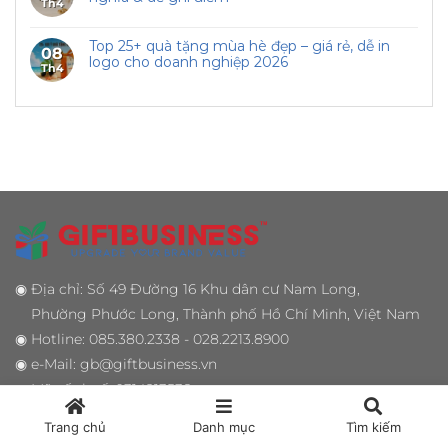
Th4
Top 25+ quà tặng mùa hè đẹp – giá rẻ, dễ in
08
logo cho doanh nghiệp 2026
Th4
◉
Địa chỉ: Số 49 Đường 16 Khu dân cư Nam Long,
Phường Phước Long, Thành phố Hồ Chí Minh, Việt Nam
◉
Hotline: 085.380.2338 - 028.2213.8900
◉
e-Mail: gb@giftbusiness.vn
◉
Mã số thuế: 0314213538
◉
Chuyên trang
™
QUÀ TẾT - QUÀ TẾT DOANH NGHIỆP
Trang chủ
Danh mục
Tìm kiếm