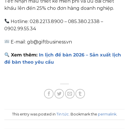
Tết! Nhận mẫu thiết kế miễn phí và ưu đãi chiết
khấu lên đến 25% cho đơn hàng doanh nghiệp.
Hotline: 028.2213.8900 – 085.380.2338 –
0902.99.55.34
E-mail: gb@giftbusiness.vn
Xem thêm:
In lịch để bàn 2026 – Sản xuất lịch
để bàn theo yêu cầu
This entry was posted in
Tin tức
. Bookmark the
permalink
.