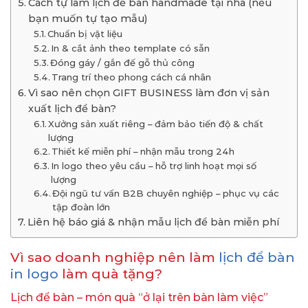
Cách tự làm lịch để bàn handmade tại nhà (nếu
bạn muốn tự tạo mẫu)
Chuẩn bị vật liệu
In & cắt ảnh theo template có sẵn
Đóng gáy / gắn đế gỗ thủ công
Trang trí theo phong cách cá nhân
Vì sao nên chọn GIFT BUSINESS làm đơn vị sản
xuất lịch để bàn?
Xưởng sản xuất riêng – đảm bảo tiến độ & chất
lượng
Thiết kế miễn phí – nhận mẫu trong 24h
In logo theo yêu cầu – hỗ trợ linh hoạt mọi số
lượng
Đội ngũ tư vấn B2B chuyên nghiệp – phục vụ các
tập đoàn lớn
Liên hệ báo giá & nhận mẫu lịch để bàn miễn phí
Vì sao doanh nghiệp nên làm
lịch để bàn
in logo
làm quà tặng?
Lịch để bàn – món quà “ở lại trên bàn làm việc”