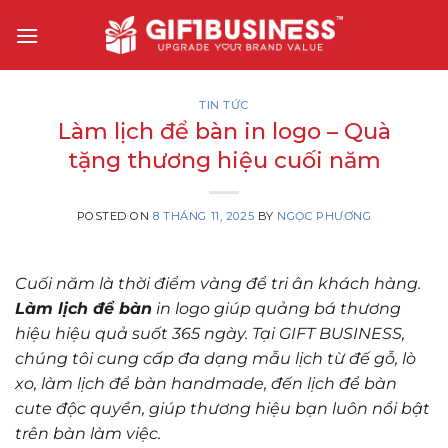
Skip
to
content
TIN TỨC
Làm lịch để bàn in logo – Quà
tặng thương hiệu cuối năm
POSTED ON
8 THÁNG 11, 2025
BY
NGỌC PHƯƠNG
Cuối năm là thời điểm vàng để tri ân khách hàng.
Làm lịch để bàn
in logo giúp quảng bá thương
hiệu hiệu quả suốt 365 ngày. Tại GIFT BUSINESS,
chúng tôi cung cấp đa dạng mẫu lịch từ đế gỗ, lò
xo, làm lịch để bàn handmade, đến lịch để bàn
cute độc quyền, giúp thương hiệu bạn luôn nổi bật
trên bàn làm việc.