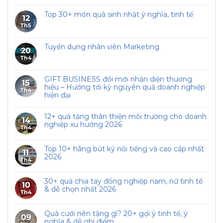
Top 30+ món quà sinh nhật ý nghĩa, tinh tế
12
Th5
Tuyển dụng nhân viên Marketing
20
Th4
GIFT BUSINESS đổi mới nhận diện thương
15
hiệu – Hướng tới kỷ nguyên quà doanh nghiệp
Th4
hiện đại
12+ quà tặng thân thiện môi trường cho doanh
14
nghiệp xu hướng 2026
Th4
Top 10+ hãng bút ký nổi tiếng và cao cấp nhất
11
2026
Th4
30+ quà chia tay đồng nghiệp nam, nữ tinh tế
10
& dễ chọn nhất 2026
Th4
Quà cưới nên tặng gì? 20+ gợi ý tinh tế, ý
09
nghĩa & dễ ghi điểm