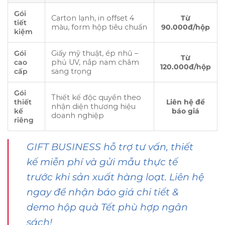
Gói
Carton lạnh, in offset 4
Từ
tiết
màu, form hộp tiêu chuẩn
90.000đ/hộp
kiệm
Gói
Giấy mỹ thuật, ép nhũ –
Từ
cao
phủ UV, nắp nam châm
120.000đ/hộp
cấp
sang trọng
Gói
Thiết kế độc quyền theo
thiết
Liên hệ để
nhận diện thương hiệu
kế
báo giá
doanh nghiệp
riêng
GIFT BUSINESS hỗ trợ tư vấn, thiết
kế miễn phí và gửi mẫu thực tế
trước khi sản xuất hàng loạt. Liên hệ
ngay để nhận báo giá chi tiết &
demo hộp quà Tết phù hợp ngân
sách!