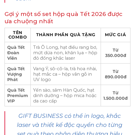
Gợi ý một số set hộp quà Tết 2026 được
ưa chuộng nhất
TÊN
THÀNH PHẦN QUÀ TẶNG
MỨC GIÁ
COMBO
Quà Tết
Trà Ô Long, hạt điều rang bơ,
Từ
Đoàn
mứt dừa non, khăn lụa – hộp
350.000đ
Viên
đỏ đồng khắc laser
Quà Tết
Vang Ý, sô-cô-la, trà hoa nhài,
Từ
Vượng
hạt mắc ca – hộp vân gỗ in
890.000đ
Phát
UV logo
Quà Tết
Yến sào, sâm Hàn Quốc, hạt
Từ
Premium
dinh dưỡng – hộp mica hoặc
1.500.000đ
VIP
da cao cấp
GIFT BUSINESS có thể in logo, khắc
laser và thiết kế độc quyền cho từng
set quà theo nhận diện thương hiệu