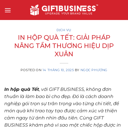
Skip
to
content
DỊCH VỤ
IN HỘP QUÀ TẾT: GIẢI PHÁP
NÂNG TẦM THƯƠNG HIỆU DỊP
XUÂN
POSTED ON
14 THÁNG 10, 2025
BY
NGỌC PHƯƠNG
In hộp quà Tết
, với GIFT BUSINESS, không đơn
thuần là làm bao bì cho đẹp. Đó là cách doanh
nghiệp gói trọn sự trân trọng vào từng chi tiết, để
món quà khi trao tay tạo được cảm xúc và thiện
cảm ngay từ ánh nhìn đầu tiên. Cùng GIFT
BUSINESS khám phá vì sao một chiếc hộp được in