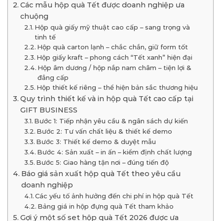
Các mẫu hộp quà Tết được doanh nghiệp ưa
chuộng
Hộp quà giấy mỹ thuật cao cấp – sang trọng và
tinh tế
Hộp quà carton lạnh – chắc chắn, giữ form tốt
Hộp giấy kraft – phong cách “Tết xanh” hiện đại
Hộp âm dương / hộp nắp nam châm – tiện lợi &
đẳng cấp
Hộp thiết kế riêng – thể hiện bản sắc thương hiệu
Quy trình thiết kế và in hộp quà Tết cao cấp tại
GIFT BUSINESS
Bước 1: Tiếp nhận yêu cầu & ngân sách dự kiến
Bước 2: Tư vấn chất liệu & thiết kế demo
Bước 3: Thiết kế demo & duyệt mẫu
Bước 4: Sản xuất – in ấn – kiểm định chất lượng
Bước 5: Giao hàng tận nơi – đúng tiến độ
Báo giá sản xuất hộp quà Tết theo yêu cầu
doanh nghiệp
Các yếu tố ảnh hưởng đến chi phí in hộp quà Tết
Bảng giá in hộp đựng quà Tết tham khảo
Gợi ý một số set hộp quà Tết 2026 được ưa