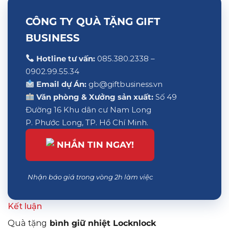
CÔNG TY QUÀ TẶNG GIFT
BUSINESS
Hotline tư vấn:
085.380.2338 –
0902.99.55.34
Email dự Án:
gb@giftbusiness.vn
Văn phòng & Xưởng sản xuất:
Số 49
Đường 16 Khu dân cư Nam Long
P. Phước Long, TP. Hồ Chí Minh.
NHẮN TIN NGAY!
Nhận báo giá trong vòng 2h làm việc
Kết luận
Quà tặng
bình giữ nhiệt Locknlock