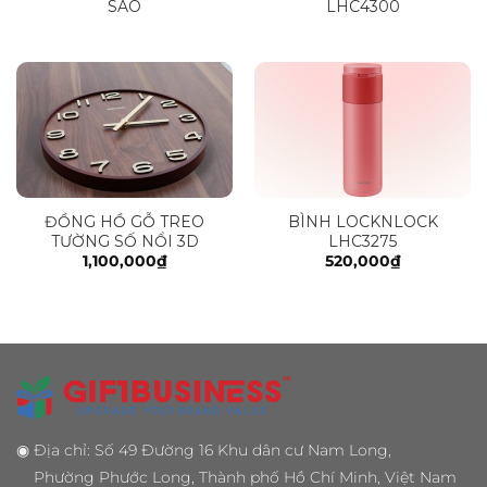
SAO
LHC4300
ĐỒNG HỒ GỖ TREO
BÌNH LOCKNLOCK
TƯỜNG SỐ NỔI 3D
LHC3275
1,100,000
₫
520,000
₫
◉
Địa chỉ: Số 49 Đường 16 Khu dân cư Nam Long,
Phường Phước Long, Thành phố Hồ Chí Minh, Việt Nam