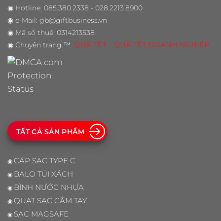
◉
Hotline: 085.380.2338 - 028.2213.8900
◉
e-Mail: gb@giftbusiness.vn
◉
Mã số thuế: 0314213538
◉
Chuyên trang
™
QUÀ TẾT - QUÀ TẾT DOANH NGHIỆP
TẤT CẢ SẢN PHẨM
CÁP SẠC TYPE C
◉
BALO TÚI XÁCH
◉
BÌNH NƯỚC NHỰA
◉
QUẠT SẠC CẦM TAY
◉
SẠC MAGSAFE
◉