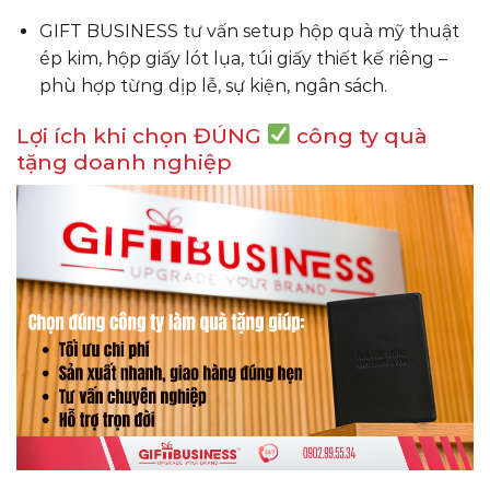
GIFT BUSINESS tư vấn setup hộp quà mỹ thuật
ép kim, hộp giấy lót lụa, túi giấy thiết kế riêng –
phù hợp từng dịp lễ, sự kiện, ngân sách.
Lợi ích khi chọn ĐÚNG
công ty quà
tặng doanh nghiệp