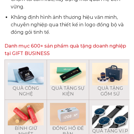
vững.
Khẳng định hình ảnh thương hiệu văn minh,
chuyên nghiệp qua thiết kế in logo đồng bộ và
đóng gói tinh tế.
Danh mục 600+ sản phẩm quà tặng doanh nghiệp
tại GIFT BUSINESS
QUÀ CÔNG
QUÀ TẶNG SỰ
QUÀ TẶNG
NGHỆ
KIỆN
GỐM SỨ
BÌNH GIỮ
ĐỒNG HỒ ĐỂ
QUÀ TẶNG V.I.P
NHIỆT
BÀN