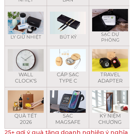
SẠC DỰ
LY GIỮ NHIỆT
BÚT KÝ
PHÒNG
WALL
CÁP SẠC
TRAVEL
CLOCK'S
TYPE C
ADAPTER
QUÀ TẾT
SẠC
KỶ NIỆM
2026
MAGSAFE
CHƯƠNG
25+ gợi ý quà tặng doanh nghiệp ý nghĩa