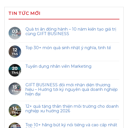
TIN TỨC MỚI
Quà tri ân đồng hành – 10 năm kiến tạo giá trị
03
cùng GIFT BUSINESS
Th6
Top 30+ món quà sinh nhật ý nghĩa, tinh tế
12
Th5
Tuyển dụng nhân viên Marketing
20
Th4
GIFT BUSINESS đổi mới nhận diện thương
15
hiệu – Hướng tới kỷ nguyên quà doanh nghiệp
Th4
hiện đại
12+ quà tặng thân thiện môi trường cho doanh
14
nghiệp xu hướng 2026
Th4
Top 10+ hãng bút ký nổi tiếng và cao cấp nhất
11