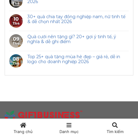
2026
Th4
30+ quà chia tay đồng nghiệp nam, nữ tinh tế
10
& dễ chọn nhất 2026
Th4
Quà cưới nên tặng gì? 20+ gợi ý tinh tế, ý
09
nghĩa & dễ ghi điểm
Th4
Top 25+ quà tặng mùa hè đẹp – giá rẻ, dễ in
08
logo cho doanh nghiệp 2026
Th4
◉
Địa chỉ: Số 49 Đường 16 Khu dân cư Nam Long,
Trang chủ
Danh mục
Tìm kiếm