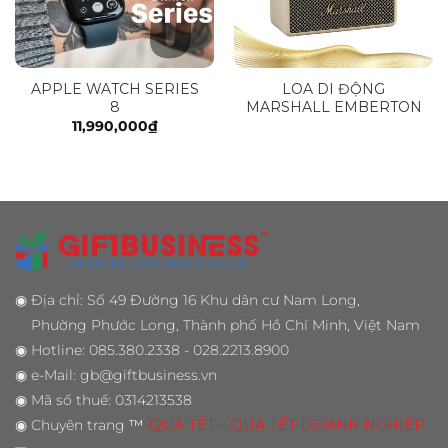
APPLE WATCH SERIES
LOA DI ĐỘNG
8
MARSHALL EMBERTON
11,990,000
₫
◉
Địa chỉ: Số 49 Đường 16 Khu dân cư Nam Long,
Phường Phước Long, Thành phố Hồ Chí Minh, Việt Nam
◉
Hotline: 085.380.2338 - 028.2213.8900
◉
e-Mail: gb@giftbusiness.vn
◉
Mã số thuế: 0314213538
◉
Chuyên trang
™
QUÀ TẾT - QUÀ TẾT DOANH NGHIỆP