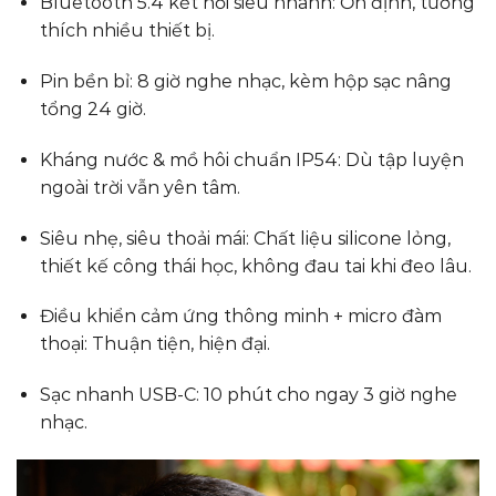
Bluetooth 5.4 kết nối siêu nhanh: Ổn định, tương
thích nhiều thiết bị.
Pin bền bỉ: 8 giờ nghe nhạc, kèm hộp sạc nâng
tổng 24 giờ.
Kháng nước & mồ hôi chuẩn IP54: Dù tập luyện
ngoài trời vẫn yên tâm.
Siêu nhẹ, siêu thoải mái: Chất liệu silicone lỏng,
thiết kế công thái học, không đau tai khi đeo lâu.
Điều khiển cảm ứng thông minh + micro đàm
thoại: Thuận tiện, hiện đại.
Sạc nhanh USB-C: 10 phút cho ngay 3 giờ nghe
nhạc.