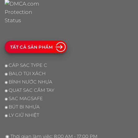
TẤT CẢ SẢN PHẨM
CÁP SẠC TYPE C
◉
BALO TÚI XÁCH
◉
BÌNH NƯỚC NHỰA
◉
QUẠT SẠC CẦM TAY
◉
SẠC MAGSAFE
◉
BÚT BI NHỰA
◉
LY GIỮ NHIỆT
◉
◉ Thời gian làm việc: 8:00 AM - 17:00 PM