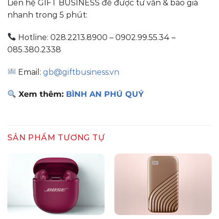
Liên hệ GIFT BUSINESS để được tư vấn & báo giá
nhanh trong 5 phút:
Hotline: 028.2213.8900 – 0902.99.55.34 –
085.380.2338
Email:
gb@giftbusiness.vn
Xem thêm:
BÌNH AN PHÚ QUÝ
SẢN PHẨM TƯƠNG TỰ