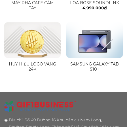
MÁY PHA CAFE CẦM
LOA BOSE SOUNDLINK
TAY
4,990,000
₫
HUY HIỆU LOGO VÀNG
SAMSUNG GALAXY TAB
24K
S10+
◉
Địa chỉ: Số 49 Đường 16 Khu dân cư Nam Long,