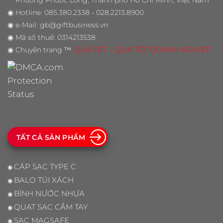
Phường Phước Long, Thành phố Hồ Chí Minh, Việt Nam
◉
Hotline: 085.380.2338 - 028.2213.8900
◉
e-Mail: gb@giftbusiness.vn
◉
Mã số thuế: 0314213538
◉
Chuyên trang
™
QUÀ TẾT - QUÀ TẾT DOANH NGHIỆP
TẤT CẢ SẢN PHẨM
CÁP SẠC TYPE C
◉
BALO TÚI XÁCH
◉
BÌNH NƯỚC NHỰA
◉
QUẠT SẠC CẦM TAY
◉
SẠC MAGSAFE
◉