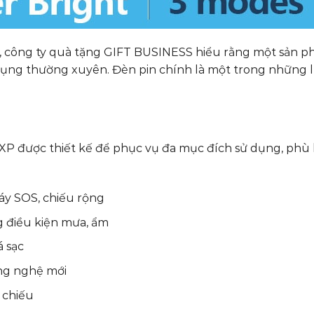
p, công ty quà tặng GIFT BUSINESS hiểu rằng một sản 
dụng thường xuyên. Đèn pin chính là một trong những 
d XP được thiết kế để phục vụ đa mục đích sử dụng, phù
áy SOS, chiếu rộng
g điều kiện mưa, ẩm
á sạc
ông nghệ mới
 chiếu