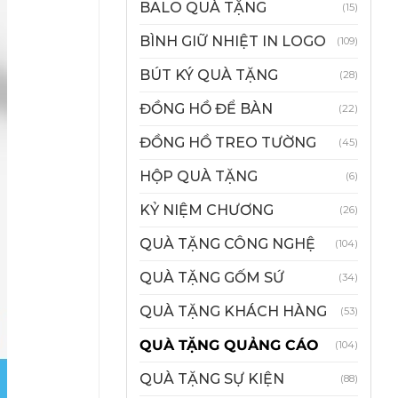
BALO QUÀ TẶNG
(15)
BÌNH GIỮ NHIỆT IN LOGO
(109)
BÚT KÝ QUÀ TẶNG
(28)
ĐỒNG HỒ ĐỂ BÀN
(22)
ĐỒNG HỒ TREO TƯỜNG
(45)
HỘP QUÀ TẶNG
(6)
KỶ NIỆM CHƯƠNG
(26)
QUÀ TẶNG CÔNG NGHỆ
(104)
QUÀ TẶNG GỐM SỨ
(34)
QUÀ TẶNG KHÁCH HÀNG
(53)
QUÀ TẶNG QUẢNG CÁO
(104)
QUÀ TẶNG SỰ KIỆN
(88)