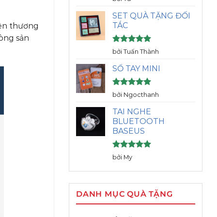
hạng
5
5
sao
SET QUÀ TẶNG ĐỐI
TÁC
iện thương
òng sản
Được xếp
bởi Tuấn Thành
hạng
5
5
sao
SỔ TAY MINI
Được xếp
bởi Ngocthanh
hạng
5
5
sao
TAI NGHE
BLUETOOTH
BASEUS
Được xếp
bởi My
hạng
5
5
sao
DANH MỤC QUÀ TẶNG