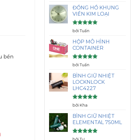
hạng
5
5
sao
ĐỒNG HỒ KHUNG
VIỀN KIM LOẠI
Được xếp
bởi Tuấn
hạng
5
5
sao
HỘP MÔ HÌNH
CONTAINER
ệu bền
Được xếp
bởi Tuấn
hạng
5
5
sao
BÌNH GIỮ NHIỆT
LOCKNLOCK
LHC4227
Được xếp
bởi Kha
hạng
5
5
sao
BÌNH GIỮ NHIỆT
ELEMENTAL 750ML
h
Được xếp
bởi Tư