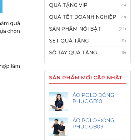
QUÀ TẶNG VIP
(25)
QUÀ TẾT DOANH NGHIỆP
(29)
phẩm quà
SẢN PHẨM NỔI BẬT
(24)
lựa chọn
SET QUÀ TẶNG
(31)
SỔ TAY QUÀ TẶNG
(19)
 hợp làm
SẢN PHẨM MỚI CẬP NHẬT
ÁO POLO ĐỒNG
PHỤC GB10
ÁO POLO ĐỒNG
PHỤC GB09