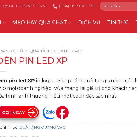
Tìm
GB@GIFTBUSINESS.VN
(+84) 85.380.2338
kiếm:
M
MẸO HAY QUÀ CHẤT
DỊCH VỤ
TIN TỨC
RANG CHỦ
/
QUÀ TẶNG QUẢNG CÁO
ĐÈN PIN LED XP
èn pin led XP
in logo – Sản phẩm quà tặng quảng cáo 
ho mọi doanh nghiệp. Vừa mang lại giá trị cho khách hàn
ỏa hình ảnh thương hiệu một cách đặc sắc nhất.
GỌI NGAY
anh mục:
QUÀ TẶNG QUẢNG CÁO