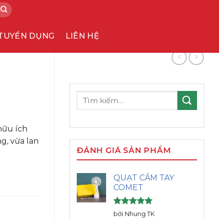
TUYỂN DỤNG
LIÊN HỆ
Tìm
kiếm:
hữu ích
g, vừa lan
ĐÁNH GIÁ SẢN PHẨM
QUẠT CẦM TAY
COMET
Được xếp
bởi Nhung TK