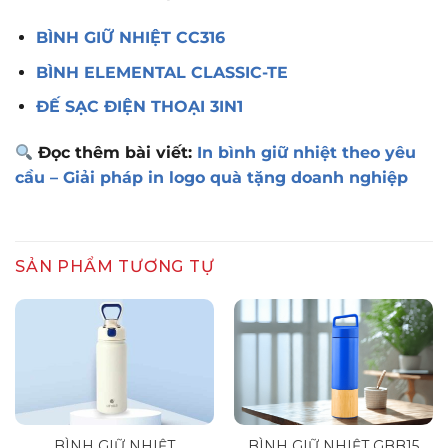
BÌNH GIỮ NHIỆT CC316
BÌNH ELEMENTAL CLASSIC-TE
ĐẾ SẠC ĐIỆN THOẠI 3IN1
Đọc thêm bài viết:
In bình giữ nhiệt theo yêu
cầu – Giải pháp in logo quà tặng doanh nghiệp
SẢN PHẨM TƯƠNG TỰ
BÌNH GIỮ NHIỆT
BÌNH GIỮ NHIỆT GBB15