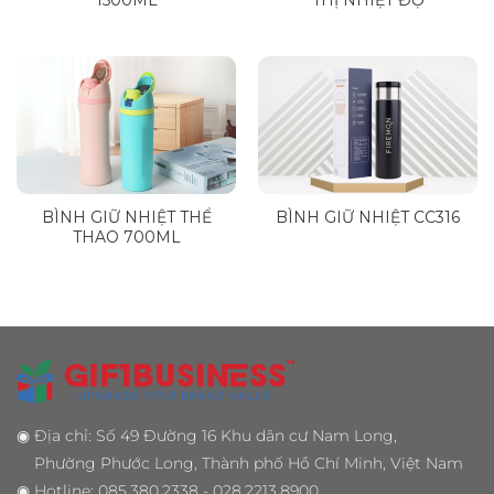
BÌNH GIỮ NHIỆT THỂ
BÌNH GIỮ NHIỆT CC316
THAO 700ML
◉
Địa chỉ: Số 49 Đường 16 Khu dân cư Nam Long,
Phường Phước Long, Thành phố Hồ Chí Minh, Việt Nam
◉
Hotline: 085.380.2338 - 028.2213.8900