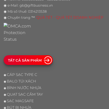
◉
e-Mail: gb@giftbusiness.vn
◉
Mã số thuế: 0314213538
◉
Chuyên trang
™
QUÀ TẾT - QUÀ TẾT DOANH NGHIỆP
TẤT CẢ SẢN PHẨM
CÁP SẠC TYPE C
◉
BALO TÚI XÁCH
◉
BÌNH NƯỚC NHỰA
◉
QUẠT SẠC CẦM TAY
◉
SẠC MAGSAFE
◉
BÚT BI NHỰA
◉