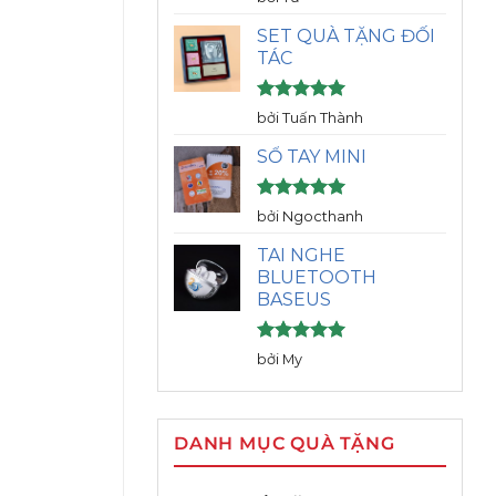
hạng
5
5
sao
SET QUÀ TẶNG ĐỐI
TÁC
Được xếp
bởi Tuấn Thành
hạng
5
5
sao
SỔ TAY MINI
Được xếp
bởi Ngocthanh
hạng
5
5
sao
TAI NGHE
BLUETOOTH
BASEUS
Được xếp
bởi My
hạng
5
5
sao
DANH MỤC QUÀ TẶNG