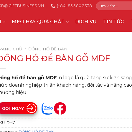
Tìm
GB@GIFTBUSINESS.VN
(+84) 85.380.2338
kiếm:
M
MẸO HAY QUÀ CHẤT
DỊCH VỤ
TIN TỨC
RANG CHỦ
/
ĐỒNG HỒ ĐỂ BÀN
ĐỒNG HỒ ĐỂ BÀN GỖ MDF
ồng hồ để bàn gỗ MDF
in logo là quà tặng sự kiện san
iúp doanh nghiệp tri ân khách hàng, đối tác và nâng cao 
hương hiệu.
GỌI NGAY
KU:
DHGL
anh mục:
ĐỒNG HỒ ĐỂ BÀN