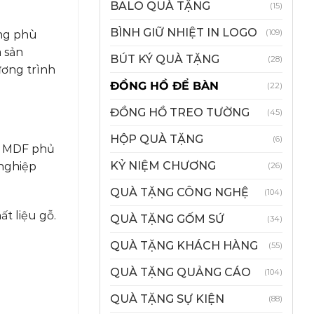
BALO QUÀ TẶNG
(15)
BÌNH GIỮ NHIỆT IN LOGO
(109)
àng phù
 sản
BÚT KÝ QUÀ TẶNG
(28)
ương trình
ĐỒNG HỒ ĐỂ BÀN
(22)
ĐỒNG HỒ TREO TƯỜNG
(45)
HỘP QUÀ TẶNG
(6)
ệu MDF phủ
KỶ NIỆM CHƯƠNG
 nghiệp
(26)
QUÀ TẶNG CÔNG NGHỆ
(104)
t liệu gỗ.
QUÀ TẶNG GỐM SỨ
(34)
QUÀ TẶNG KHÁCH HÀNG
(55)
QUÀ TẶNG QUẢNG CÁO
(104)
QUÀ TẶNG SỰ KIỆN
(88)