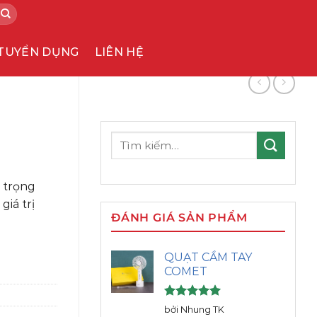
TUYỂN DỤNG
LIÊN HỆ
Tìm
kiếm:
g trọng
giá trị
ĐÁNH GIÁ SẢN PHẨM
QUẠT CẦM TAY
COMET
Được xếp
bởi Nhung TK