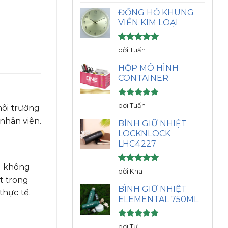
hạng
5
5
sao
ĐỒNG HỒ KHUNG
VIỀN KIM LOẠI
Được xếp
bởi Tuấn
hạng
5
5
sao
HỘP MÔ HÌNH
CONTAINER
Được xếp
bởi Tuấn
môi trường
hạng
5
5
nhân viên.
sao
BÌNH GIỮ NHIỆT
LOCKNLOCK
LHC4227
g không
Được xếp
bởi Kha
hạng
5
5
t trong
sao
BÌNH GIỮ NHIỆT
thực tế.
ELEMENTAL 750ML
Được xếp
bởi Tư