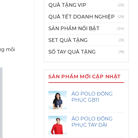
QUÀ TẶNG VIP
(25)
QUÀ TẾT DOANH NGHIỆP
(29)
SẢN PHẨM NỔI BẬT
(24)
SET QUÀ TẶNG
(31)
ng mỗi
SỔ TAY QUÀ TẶNG
(19)
SẢN PHẨM MỚI CẬP NHẬT
ÁO POLO ĐỒNG
PHỤC GB11
ÁO POLO ĐỒNG
PHỤC TAY DÀI