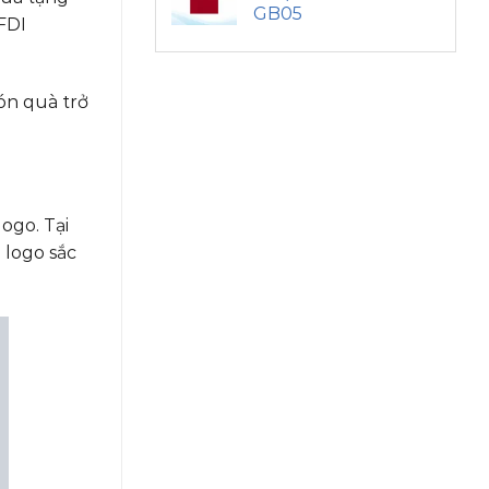
GB05
FDI
ón quà trở
ogo. Tại
 logo sắc