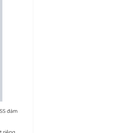
ESS đảm
t riêng