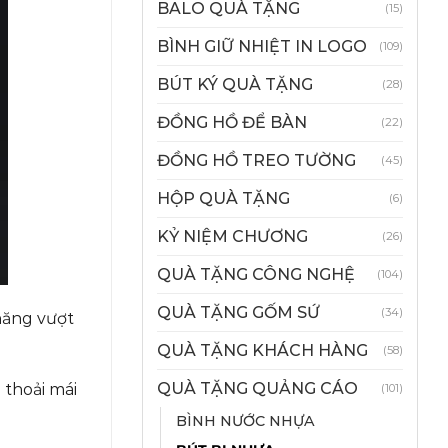
BALO QUÀ TẶNG
(15)
BÌNH GIỮ NHIỆT IN LOGO
(109)
BÚT KÝ QUÀ TẶNG
(28)
ĐỒNG HỒ ĐỂ BÀN
(22)
ĐỒNG HỒ TREO TƯỜNG
(45)
HỘP QUÀ TẶNG
(6)
KỶ NIỆM CHƯƠNG
(26)
QUÀ TẶNG CÔNG NGHỆ
(104)
QUÀ TẶNG GỐM SỨ
(34)
 năng vượt
QUÀ TẶNG KHÁCH HÀNG
(58)
QUÀ TẶNG QUẢNG CÁO
 thoải mái
(101)
BÌNH NƯỚC NHỰA