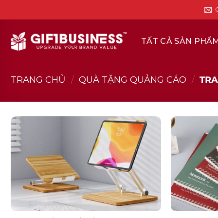
Skip
to
content
TẤT CẢ SẢN PHẨ
TRANG CHỦ
/
QUÀ TẶNG QUẢNG CÁO
/
TRA