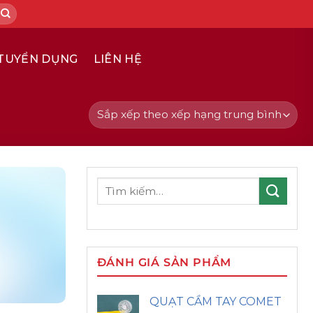
TUYỂN DỤNG
LIÊN HỆ
Tìm
kiếm:
ĐÁNH GIÁ SẢN PHẨM
QUẠT CẦM TAY COMET