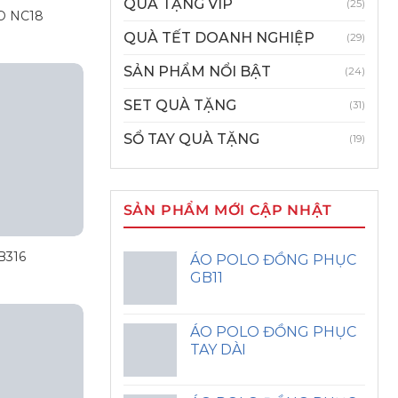
QUÀ TẶNG VIP
(25)
 NC18
QUÀ TẾT DOANH NGHIỆP
(29)
SẢN PHẨM NỔI BẬT
(24)
SET QUÀ TẶNG
(31)
SỔ TAY QUÀ TẶNG
(19)
SẢN PHẨM MỚI CẬP NHẬT
B316
ÁO POLO ĐỒNG PHỤC
GB11
ÁO POLO ĐỒNG PHỤC
TAY DÀI