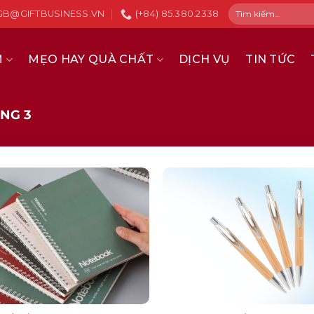
Tìm
GB@GIFTBUSINESS.VN
(+84) 85.380.2338
kiếm:
M
MẸO HAY QUÀ CHẤT
DỊCH VỤ
TIN TỨC
NG 3