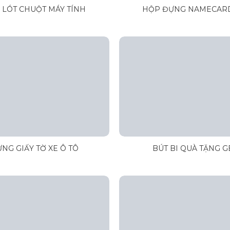
 LÓT CHUỘT MÁY TÍNH
HỘP ĐỰNG NAMECARD
ỰNG GIẤY TỜ XE Ô TÔ
BÚT BI QUÀ TẶNG G