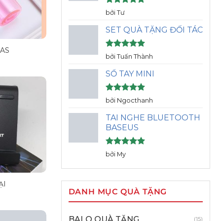
Được xếp
bởi Tư
hạng
5
5
sao
SET QUÀ TẶNG ĐỐI TÁC
 AS
Được xếp
bởi Tuấn Thành
hạng
5
5
sao
SỔ TAY MINI
Được xếp
bởi Ngocthanh
hạng
5
5
sao
TAI NGHE BLUETOOTH
BASEUS
Được xếp
bởi My
hạng
5
5
sao
ẠI
DANH MỤC QUÀ TẶNG
BALO QUÀ TẶNG
(15)