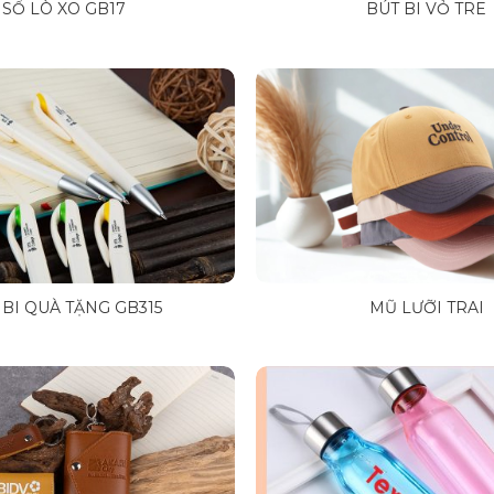
SỔ LÒ XO GB17
BÚT BI VỎ TRE
 BI QUÀ TẶNG GB315
MŨ LƯỠI TRAI