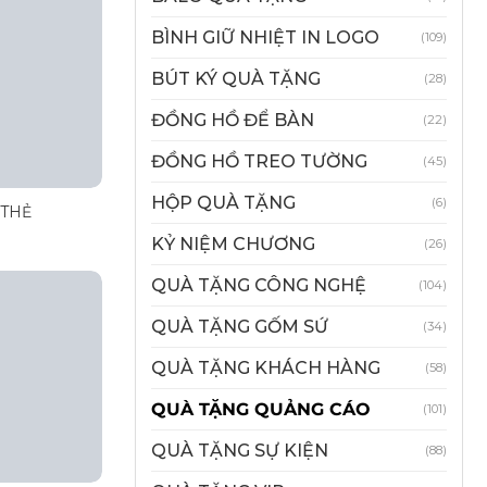
BÌNH GIỮ NHIỆT IN LOGO
(109)
BÚT KÝ QUÀ TẶNG
(28)
ĐỒNG HỒ ĐỂ BÀN
(22)
ĐỒNG HỒ TREO TƯỜNG
(45)
HỘP QUÀ TẶNG
(6)
 THẺ
KỶ NIỆM CHƯƠNG
(26)
QUÀ TẶNG CÔNG NGHỆ
(104)
QUÀ TẶNG GỐM SỨ
(34)
QUÀ TẶNG KHÁCH HÀNG
(58)
QUÀ TẶNG QUẢNG CÁO
(101)
QUÀ TẶNG SỰ KIỆN
(88)