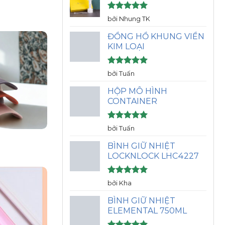
Được xếp
bởi Nhung TK
hạng
5
5
sao
ĐỒNG HỒ KHUNG VIỀN
KIM LOẠI
Được xếp
bởi Tuấn
hạng
5
5
sao
HỘP MÔ HÌNH
CONTAINER
Được xếp
bởi Tuấn
hạng
5
5
sao
BÌNH GIỮ NHIỆT
LOCKNLOCK LHC4227
Được xếp
bởi Kha
hạng
5
5
sao
BÌNH GIỮ NHIỆT
ELEMENTAL 750ML