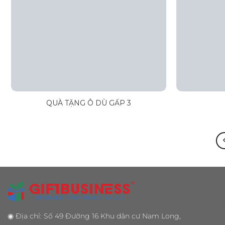
QUÀ TẶNG Ô DÙ GẤP 3
◉
Địa chỉ: Số 49 Đường 16 Khu dân cư Nam Long,