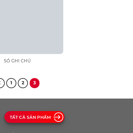
SỔ GHI CHÚ
1
2
3
TẤT CẢ SẢN PHẨM