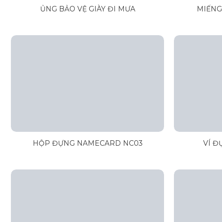
ỦNG BẢO VỆ GIÀY ĐI MƯA
MIẾNG
HỘP ĐỰNG NAMECARD NC03
VÍ Đ