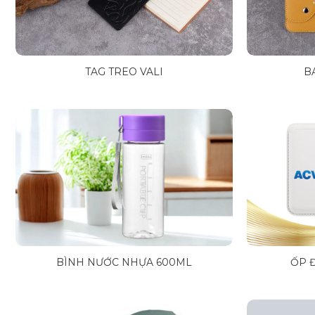
TAG TREO VALI
B
BÌNH NƯỚC NHỰA 600ML
ỐP 