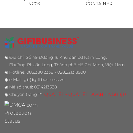
NC03
CONTAINER
◉
Địa chỉ: Số 49 Đường 16 Khu dân cư Nam Long,
Phường Phước Long, Thành phố Hồ Chí Minh, Việt Nam
◉
Hotline: 085.380.2338 - 028.2213.8900
◉
e-Mail: gb@giftbusiness.vn
◉
Mã số thuế: 0314213538
◉
Chuyên trang
™
QUÀ TẾT - QUÀ TẾT DOANH NGHIỆP