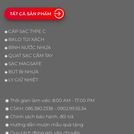
TẤT CẢ SẢN PHẨM
CÁP SẠC TYPE C
◉
BALO TÚI XÁCH
◉
BÌNH NƯỚC NHỰA
◉
QUẠT SẠC CẦM TAY
◉
SẠC MAGSAFE
◉
BÚT BI NHỰA
◉
LY GIỮ NHIỆT
◉
◉ Thời gian làm việc: 8:00 AM - 17:00 PM
◉ CSKH:
085.380.2338
- 0902.99.55.34
◉
Chính sách bảo hành, đổi trả
◉
Hướng dẫn mượn mẫu quà tặng
◉
Quy cách đóng gói, vận chuyển