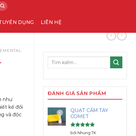
TUYỂN DỤNG
LIÊN HỆ
LEMENTAL
L
Tìm
kiếm:
ĐÁNH GIÁ SẢN PHẨM
n như
iết kế đổi
QUẠT CẦM TAY
ng và độc
COMET
Được xếp
bởi Nhung TK