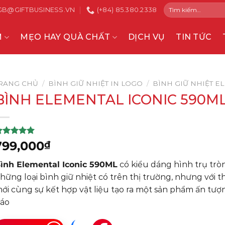
Tìm
GB@GIFTBUSINESS.VN
(+84) 85.380.2338
kiếm:
M
MẸO HAY QUÀ CHẤT
DỊCH VỤ
TIN TỨC
RANG CHỦ
/
BÌNH GIỮ NHIỆT IN LOGO
/
BÌNH GIỮ NHIỆT E
BÌNH ELEMENTAL ICONIC 590M
.00
trên 5
799,000
₫
ựa trên
ánh giá
ình Elemental Iconic 590ML
có kiểu dáng hình trụ trò
hững loại bình giữ nhiệt có trên thị trường, nhưng với th
ới cùng sự kết hợp vật liệu tạo ra một sản phẩm ấn tượ
áo