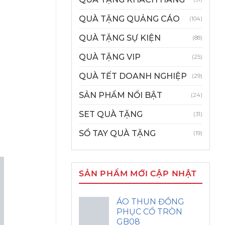
QUÀ TẶNG QUẢNG CÁO
(104)
QUÀ TẶNG SỰ KIỆN
(88)
QUÀ TẶNG VIP
(25)
QUÀ TẾT DOANH NGHIỆP
(29)
SẢN PHẨM NỔI BẬT
(24)
SET QUÀ TẶNG
(31)
SỔ TAY QUÀ TẶNG
(19)
SẢN PHẨM MỚI CẬP NHẬT
ÁO THUN ĐỒNG
PHỤC CỔ TRÒN
GB08