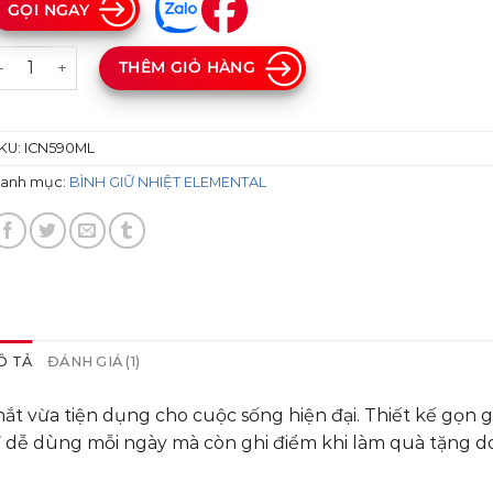
GỌI NGAY
ÌNH ELEMENTAL ICONIC 590ML số lượng
THÊM GIỎ HÀNG
KU:
ICN590ML
anh mục:
BÌNH GIỮ NHIỆT ELEMENTAL
Ô TẢ
ĐÁNH GIÁ (1)
ắt vừa tiện dụng cho cuộc sống hiện đại. Thiết kế gọn g
ỉ dễ dùng mỗi ngày mà còn ghi điểm khi làm quà tặng 