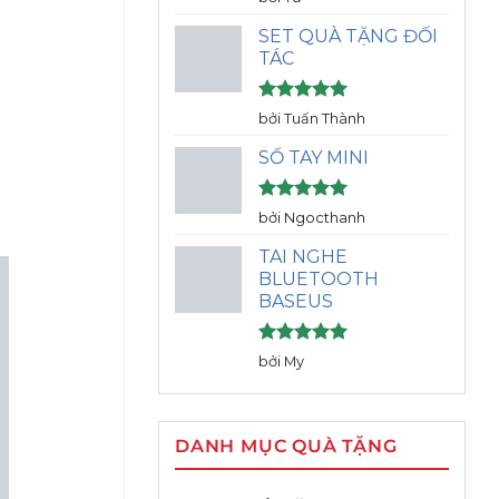
hạng
5
5
sao
SET QUÀ TẶNG ĐỐI
TÁC
Được xếp
bởi Tuấn Thành
hạng
5
5
sao
SỔ TAY MINI
Được xếp
bởi Ngocthanh
hạng
5
5
sao
TAI NGHE
BLUETOOTH
BASEUS
Được xếp
bởi My
hạng
5
5
sao
DANH MỤC QUÀ TẶNG