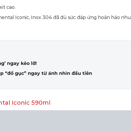
it cao.
mental Iconic, Inox 304 đã đủ sức đáp ứng hoàn hảo nhu
g’ ngay kẻo lỡ!
ẹp “đổ gục” ngay từ ánh nhìn đầu tiên
ntal Iconic 590ml