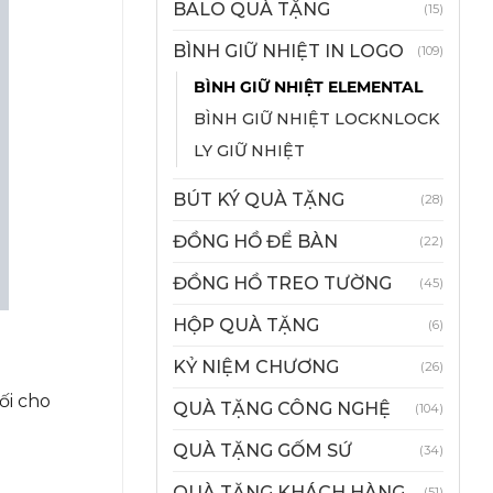
BALO QUÀ TẶNG
(15)
BÌNH GIỮ NHIỆT IN LOGO
(109)
BÌNH GIỮ NHIỆT ELEMENTAL
BÌNH GIỮ NHIỆT LOCKNLOCK
LY GIỮ NHIỆT
BÚT KÝ QUÀ TẶNG
(28)
ĐỒNG HỒ ĐỂ BÀN
(22)
ĐỒNG HỒ TREO TƯỜNG
(45)
HỘP QUÀ TẶNG
(6)
KỶ NIỆM CHƯƠNG
(26)
ối cho
QUÀ TẶNG CÔNG NGHỆ
(104)
QUÀ TẶNG GỐM SỨ
(34)
QUÀ TẶNG KHÁCH HÀNG
(51)