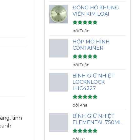
hạng
5
5
sao
ĐỒNG HỒ KHUNG
VIỀN KIM LOẠI
Được xếp
bởi Tuấn
hạng
5
5
sao
HỘP MÔ HÌNH
CONTAINER
Được xếp
bởi Tuấn
hạng
5
5
sao
BÌNH GIỮ NHIỆT
LOCKNLOCK
LHC4227
Được xếp
bởi Kha
hạng
5
5
sao
BÌNH GIỮ NHIỆT
àng, tinh
ELEMENTAL 750ML
doanh
Được xếp
bởi Tư