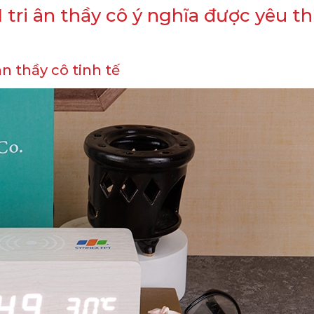
 tri ân thầy cô ý nghĩa được yêu th
n thầy cô tinh tế