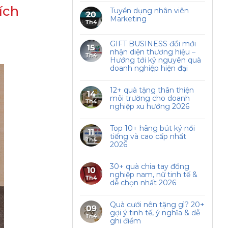
ích
Tuyển dụng nhân viên
20
Marketing
Th4
GIFT BUSINESS đổi mới
15
nhận diện thương hiệu –
Th4
Hướng tới kỷ nguyên quà
doanh nghiệp hiện đại
12+ quà tặng thân thiện
14
môi trường cho doanh
Th4
nghiệp xu hướng 2026
Top 10+ hãng bút ký nổi
11
tiếng và cao cấp nhất
Th4
2026
30+ quà chia tay đồng
10
nghiệp nam, nữ tinh tế &
Th4
dễ chọn nhất 2026
Quà cưới nên tặng gì? 20+
09
gợi ý tinh tế, ý nghĩa & dễ
Th4
ghi điểm