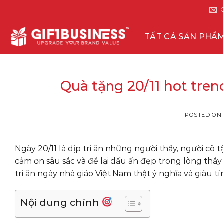
Skip
to
content
TẤT CẢ SẢN PHẨ
Quà tặng 20/11 hot trend
POSTED ON
Ngày 20/11 là dịp tri ân những người thầy, người cô
cảm ơn sâu sắc và để lại dấu ấn đẹp trong lòng t
tri ân ngày nhà giáo Việt Nam thật ý nghĩa và giàu t
Nội dung chính