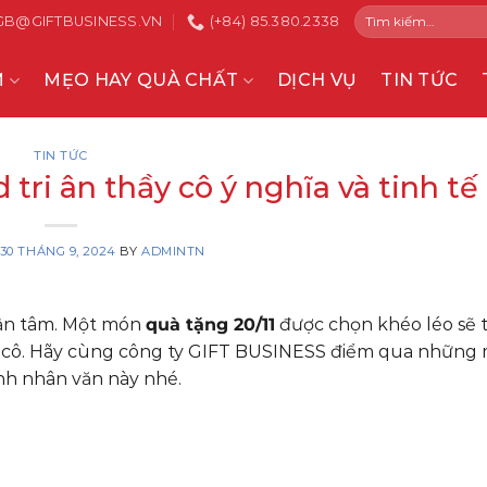
Tìm
GB@GIFTBUSINESS.VN
(+84) 85.380.2338
kiếm:
M
MẸO HAY QUÀ CHẤT
DỊCH VỤ
TIN TỨC
TIN TỨC
 tri ân thầy cô ý nghĩa và tinh tế
30 THÁNG 9, 2024
BY
ADMINTN
 tận tâm. Một món
quà tặng 20/11
được chọn khéo léo sẽ t
hầy cô. Hãy cùng công ty GIFT BUSINESS điểm qua những
ính nhân văn này nhé.