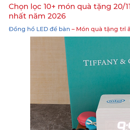
Chọn lọc 10+ món quà tặng 20/11
nhất năm 2026
Đồng hồ LED để bàn
– Món quà tặng tri â