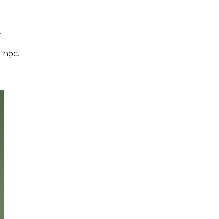
.
 học.