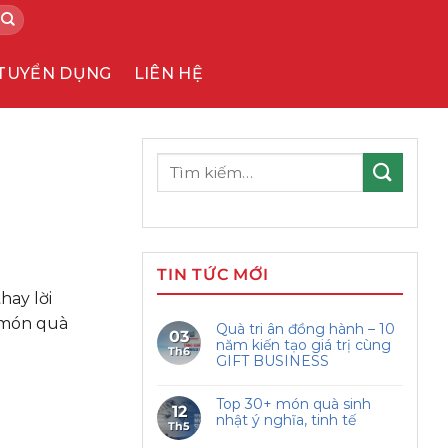
TUYỂN DỤNG
LIÊN HỆ
Tìm
kiếm:
TIN TỨC MỚI
hay lời
 món quà
Quà tri ân đồng hành – 10
03
năm kiến tạo giá trị cùng
Th6
GIFT BUSINESS
Top 30+ món quà sinh
12
nhật ý nghĩa, tinh tế
Th5