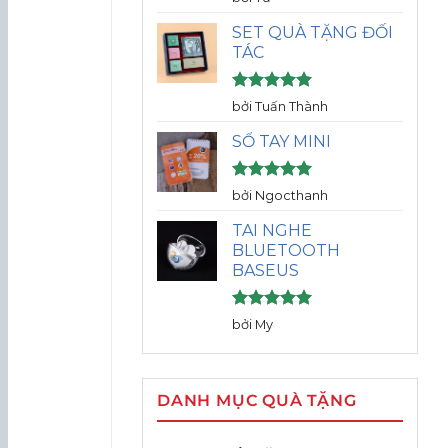
hạng
5
5
sao
SET QUÀ TẶNG ĐỐI
TÁC
Được xếp
bởi Tuấn Thành
hạng
5
5
sao
SỔ TAY MINI
Được xếp
bởi Ngocthanh
hạng
5
5
sao
TAI NGHE
BLUETOOTH
BASEUS
Được xếp
bởi My
hạng
5
5
sao
DANH MỤC QUÀ TẶNG