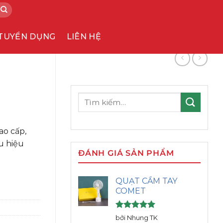
TUYỂN DỤNG
LIÊN HỆ
Tìm
kiếm:
ao cấp,
ệu hiệu
ĐÁNH GIÁ SẢN PHẨM
QUẠT CẦM TAY
COMET
Được xếp
bởi Nhung TK