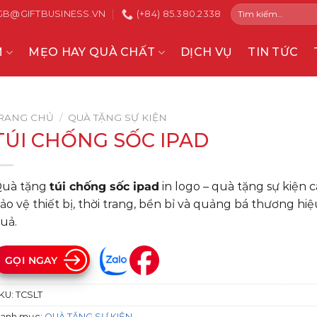
Tìm
GB@GIFTBUSINESS.VN
(+84) 85.380.2338
kiếm:
M
MẸO HAY QUÀ CHẤT
DỊCH VỤ
TIN TỨC
RANG CHỦ
/
QUÀ TẶNG SỰ KIỆN
TÚI CHỐNG SỐC IPAD
uà tặng
túi chống sốc ipad
in logo – quà tặng sự kiện c
ảo vệ thiết bị, thời trang, bền bỉ và quảng bá thương hi
uả.
GỌI NGAY
KU:
TCSLT
anh mục:
QUÀ TẶNG SỰ KIỆN