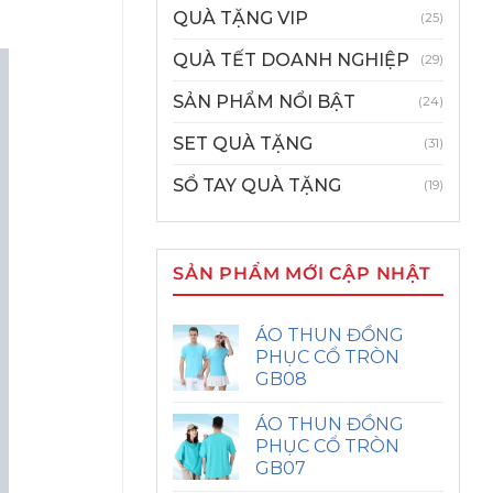
QUÀ TẶNG VIP
(25)
QUÀ TẾT DOANH NGHIỆP
(29)
SẢN PHẨM NỔI BẬT
(24)
SET QUÀ TẶNG
(31)
SỔ TAY QUÀ TẶNG
(19)
SẢN PHẨM MỚI CẬP NHẬT
ÁO THUN ĐỒNG
PHỤC CỔ TRÒN
GB08
ÁO THUN ĐỒNG
PHỤC CỔ TRÒN
GB07