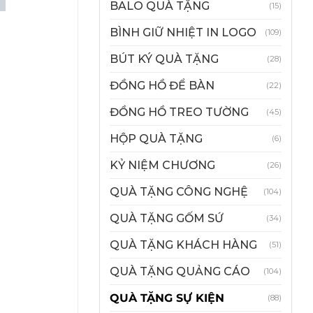
BALO QUÀ TẶNG
(15)
BÌNH GIỮ NHIỆT IN LOGO
(109)
BÚT KÝ QUÀ TẶNG
(28)
ĐỒNG HỒ ĐỂ BÀN
(22)
ĐỒNG HỒ TREO TƯỜNG
(45)
HỘP QUÀ TẶNG
(6)
KỶ NIỆM CHƯƠNG
(26)
QUÀ TẶNG CÔNG NGHỆ
(104)
QUÀ TẶNG GỐM SỨ
(34)
QUÀ TẶNG KHÁCH HÀNG
(51)
QUÀ TẶNG QUẢNG CÁO
(104)
QUÀ TẶNG SỰ KIỆN
(88)