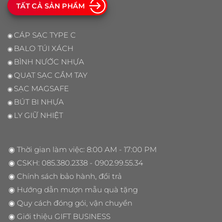
TẤT CẢ SẢN PHẨM
CÁP SẠC TYPE C
◉
BALO TÚI XÁCH
◉
BÌNH NƯỚC NHỰA
◉
QUẠT SẠC CẦM TAY
◉
SẠC MAGSAFE
◉
BÚT BI NHỰA
◉
LY GIỮ NHIỆT
◉
◉ Thời gian làm việc: 8:00 AM - 17:00 PM
◉ CSKH:
085.380.2338
- 0902.99.55.34
◉
Chính sách bảo hành, đổi trả
◉
Hướng dẫn mượn mẫu quà tặng
◉
Quy cách đóng gói, vận chuyển
◉
Giới thiệu GIFT BUSINESS