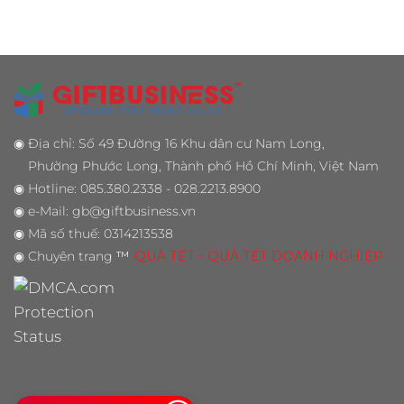
◉
Địa chỉ: Số 49 Đường 16 Khu dân cư Nam Long,
Phường Phước Long, Thành phố Hồ Chí Minh, Việt Nam
◉
Hotline: 085.380.2338 - 028.2213.8900
◉
e-Mail: gb@giftbusiness.vn
◉
Mã số thuế: 0314213538
◉
Chuyên trang
™
QUÀ TẾT - QUÀ TẾT DOANH NGHIỆP