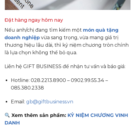
Đặt hàng ngay hôm nay
Nếu anh/chị đang tìm kiếm một
món
quà tặng
doanh nghiệp
vừa sang trọng, vừa mang giá trị
thương hiệu lâu dài, thì kỷ niệm chương tròn chính
là lựa chọn không thể bỏ qua.
Liên hệ GIFT BUSINESS để nhận tư vấn và báo giá:
Hotline: 028.2213.8900 – 0902.99.55.34 –
085.380.2338
Email:
gb@giftbusiness.vn
Xem thêm sản phẩm:
KỶ NIỆM CHƯƠNG VINH
DANH