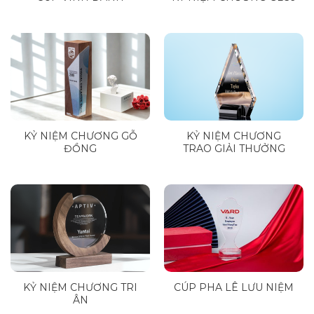
KỶ NIỆM CHƯƠNG GỖ
KỶ NIỆM CHƯƠNG
ĐỒNG
TRAO GIẢI THƯỞNG
KỶ NIỆM CHƯƠNG TRI
CÚP PHA LÊ LƯU NIỆM
ÂN