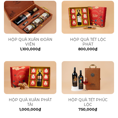
HỘP QUÀ XUÂN ĐOÀN
HỘP QUÀ TẾT LỘC
VIÊN
PHÁT
1,100,000
₫
800,000
₫
HỘP QUÀ XUÂN PHÁT
HỘP QUÀ TẾT PHÚC
TÀI
LỘC
1,000,000
₫
750,000
₫