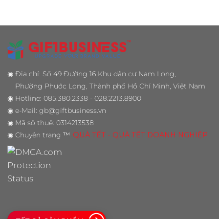
là:
tại
800,000₫.
là:
550,000₫.
◉
Địa chỉ: Số 49 Đường 16 Khu dân cư Nam Long,
Phường Phước Long, Thành phố Hồ Chí Minh, Việt Nam
◉
Hotline: 085.380.2338 - 028.2213.8900
◉
e-Mail: gb@giftbusiness.vn
◉
Mã số thuế: 0314213538
◉
Chuyên trang
™
QUÀ TẾT - QUÀ TẾT DOANH NGHIỆP