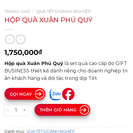
TRANG CHỦ
/
QUÀ TẾT DOANH NGHIỆP
HỘP QUÀ XUÂN PHÚ QUÝ
1,750,000
₫
Hộp quà Xuân Phú Quý
là set quà cao cấp do GIFT
BUSINESS thiết kế dành riêng cho doanh nghiệp tri
ân khách hàng và đối tác trong dịp Tết.
GỌI NGAY
HỘP QUÀ XUÂN PHÚ QUÝ số lượng
THÊM GIỎ HÀNG
Danh mục:
QUÀ TẾT DOANH NGHIỆP