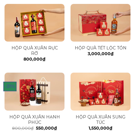
HỘP QUÀ XUÂN RỰC
HỘP QUÀ TẾT LỘC TỒN
RỠ
3,000,000
₫
800,000
₫
-31%
HỘP QUÀ XUÂN HẠNH
HỘP QUÀ XUÂN SUNG
PHÚC
TÚC
Giá
Giá
800,000
₫
550,000
₫
1,550,000
₫
gốc
hiện