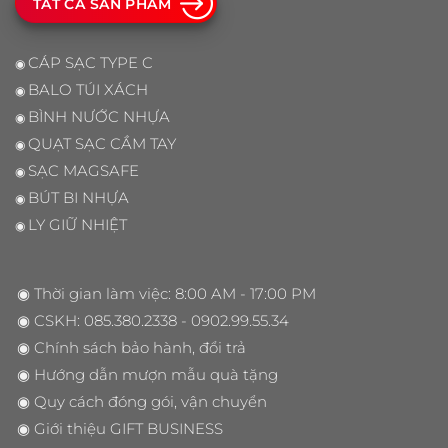
TẤT CẢ SẢN PHẨM
CÁP SẠC TYPE C
◉
BALO TÚI XÁCH
◉
BÌNH NƯỚC NHỰA
◉
QUẠT SẠC CẦM TAY
◉
SẠC MAGSAFE
◉
BÚT BI NHỰA
◉
LY GIỮ NHIỆT
◉
◉ Thời gian làm việc: 8:00 AM - 17:00 PM
◉ CSKH:
085.380.2338
- 0902.99.55.34
◉
Chính sách bảo hành, đổi trả
◉
Hướng dẫn mượn mẫu quà tặng
◉
Quy cách đóng gói, vận chuyển
◉
Giới thiệu GIFT BUSINESS