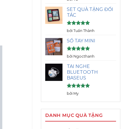
hạng
5
5
sao
SET QUÀ TẶNG ĐỐI
TÁC
Được xếp
bởi Tuấn Thành
hạng
5
5
sao
SỔ TAY MINI
Được xếp
bởi Ngocthanh
hạng
5
5
sao
TAI NGHE
BLUETOOTH
BASEUS
Được xếp
bởi My
hạng
5
5
sao
DANH MỤC QUÀ TẶNG