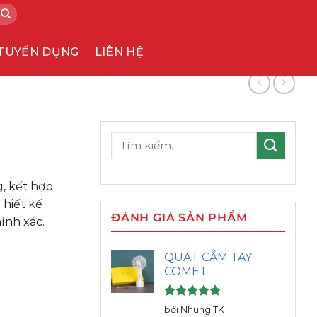
TUYỂN DỤNG
LIÊN HỆ
Tìm
kiếm:
, kết hợp
Thiết kế
ĐÁNH GIÁ SẢN PHẨM
ính xác.
QUẠT CẦM TAY
COMET
Được xếp
bởi Nhung TK