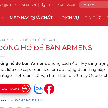
Tìm
GB@GIFTBUSINESS.VN
(+84) 85.380.2338
kiếm:
M
MẸO HAY QUÀ CHẤT
DỊCH VỤ
TIN TỨC
RANG CHỦ
/
ĐỒNG HỒ ĐỂ BÀN
ĐỒNG HỒ ĐỂ BÀN ARMENS
ồng hồ để bàn Armens
phong cách Âu – Mỹ sang trọng
hất liệu cao cấp, hoàn hảo làm quà tặng doanh nghiệp. 
intage – retro tinh tế, vận hành bền bỉ với máy Quartz ch
GỌI NGAY
anh mục:
ĐỒNG HỒ ĐỂ BÀN