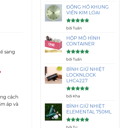
hạng
5
5
sao
ĐỒNG HỒ KHUNG
VIỀN KIM LOẠI
Được xếp
bởi Tuấn
hạng
5
5
sao
HỘP MÔ HÌNH
CONTAINER
kế sang
Được xếp
bởi Tuấn
hạng
5
5
sao
BÌNH GIỮ NHIỆT
?
LOCKNLOCK
LHC4227
Được xếp
bởi Kha
ong cách
hạng
5
5
 ấm áp và
sao
BÌNH GIỮ NHIỆT
ELEMENTAL 750ML
Được xếp
bởi Tư