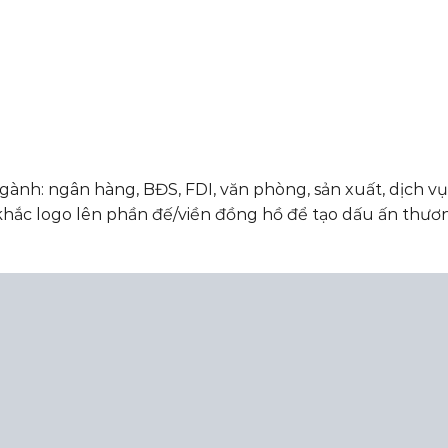
ành: ngân hàng, BĐS, FDI, văn phòng, sản xuất, dịch vụ,
hắc logo lên phần đế/viền đồng hồ để tạo dấu ấn thươ