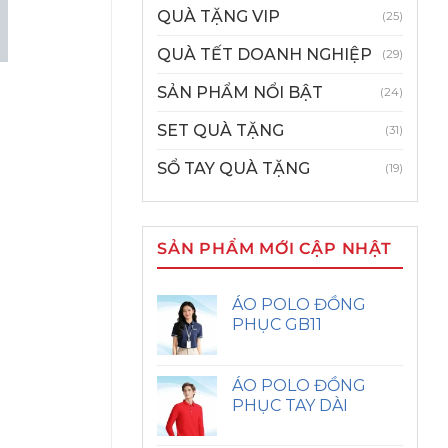
QUÀ TẶNG VIP
(25)
QUÀ TẾT DOANH NGHIỆP
(29)
SẢN PHẨM NỔI BẬT
(24)
SET QUÀ TẶNG
(31)
SỔ TAY QUÀ TẶNG
(19)
SẢN PHẨM MỚI CẬP NHẬT
ÁO POLO ĐỒNG
PHỤC GB11
ÁO POLO ĐỒNG
PHỤC TAY DÀI