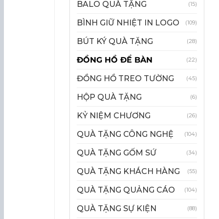
BALO QUÀ TẶNG
(15)
BÌNH GIỮ NHIỆT IN LOGO
(109)
BÚT KÝ QUÀ TẶNG
(28)
ĐỒNG HỒ ĐỂ BÀN
(22)
ĐỒNG HỒ TREO TƯỜNG
(45)
HỘP QUÀ TẶNG
(6)
KỶ NIỆM CHƯƠNG
(26)
QUÀ TẶNG CÔNG NGHỆ
(104)
QUÀ TẶNG GỐM SỨ
(34)
QUÀ TẶNG KHÁCH HÀNG
(55)
QUÀ TẶNG QUẢNG CÁO
(104)
QUÀ TẶNG SỰ KIỆN
(88)