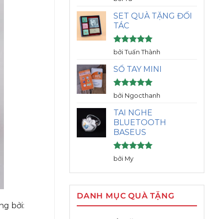
hạng
5
5
sao
SET QUÀ TẶNG ĐỐI
TÁC
Được xếp
bởi Tuấn Thành
hạng
5
5
sao
SỔ TAY MINI
Được xếp
bởi Ngocthanh
hạng
5
5
sao
TAI NGHE
BLUETOOTH
BASEUS
Được xếp
bởi My
hạng
5
5
sao
DANH MỤC QUÀ TẶNG
g bởi: