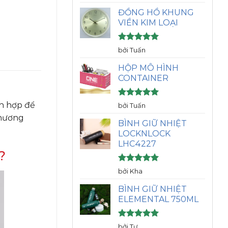
hạng
5
5
sao
ĐỒNG HỒ KHUNG
VIỀN KIM LOẠI
Được xếp
bởi Tuấn
hạng
5
5
sao
HỘP MÔ HÌNH
CONTAINER
Được xếp
ch hợp để
bởi Tuấn
hạng
5
5
thương
sao
BÌNH GIỮ NHIỆT
LOCKNLOCK
LHC4227
?
Được xếp
bởi Kha
hạng
5
5
sao
BÌNH GIỮ NHIỆT
ELEMENTAL 750ML
Được xếp
bởi Tư