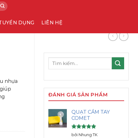
TUYỂN DỤNG
LIÊN HỆ
Tìm
kiếm:
iệu nhựa
 giúp
ĐÁNH GIÁ SẢN PHẨM
ng
QUẠT CẦM TAY
COMET
Được xếp
bởi Nhung TK