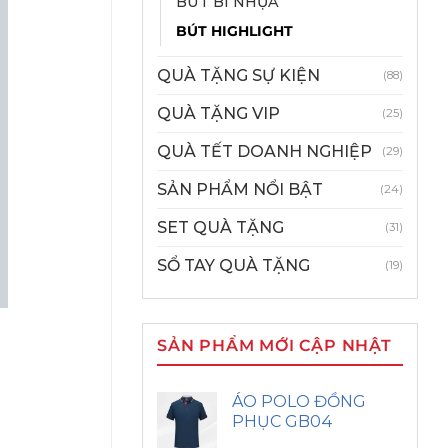
BÚT BI NHỰA
BÚT HIGHLIGHT
QUÀ TẶNG SỰ KIỆN
(88)
QUÀ TẶNG VIP
(25)
QUÀ TẾT DOANH NGHIỆP
(29)
SẢN PHẨM NỔI BẬT
(24)
SET QUÀ TẶNG
(31)
SỔ TAY QUÀ TẶNG
(19)
SẢN PHẨM MỚI CẬP NHẬT
ÁO POLO ĐỒNG
PHỤC GB04