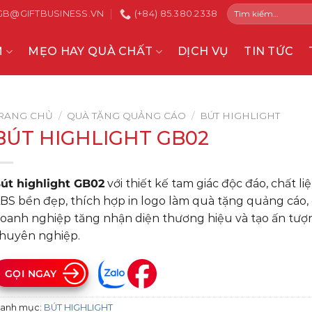
Tìm
GB@GIFTBUSINESS.VN
(+84) 85.380.2338
kiếm:
M
MẸO HAY QUÀ CHẤT
DỊCH VỤ
TIN TỨC
RANG CHỦ
/
QUÀ TẶNG QUẢNG CÁO
/
BÚT HIGHLIGHT
BÚT HIGHLIGHT GB02
út highlight GB02
với thiết kế tam giác độc đáo, chất l
BS bền đẹp, thích hợp in logo làm quà tặng quảng cáo,
oanh nghiệp tăng nhận diện thương hiệu và tạo ấn tượ
huyên nghiệp.
GỌI NGAY
anh mục:
BÚT HIGHLIGHT