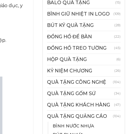
BALO QUÀ TẶNG
(15)
iáo dục, y
BÌNH GIỮ NHIỆT IN LOGO
(109)
BÚT KÝ QUÀ TẶNG
(28)
ĐỒNG HỒ ĐỂ BÀN
(22)
ệp.
ĐỒNG HỒ TREO TƯỜNG
(45)
HỘP QUÀ TẶNG
(6)
KỶ NIỆM CHƯƠNG
(26)
QUÀ TẶNG CÔNG NGHỆ
(104)
QUÀ TẶNG GỐM SỨ
(34)
QUÀ TẶNG KHÁCH HÀNG
(47)
QUÀ TẶNG QUẢNG CÁO
(104)
BÌNH NƯỚC NHỰA