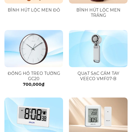
BÌNH HÚT LỘC MEN ĐỎ
BÌNH HÚT LỘC MEN
TRẮNG
ĐỒNG HỒ TREO TƯỜNG
QUẠT SẠC CẦM TAY
GC20
VEECO VMF07-B
700,000
₫