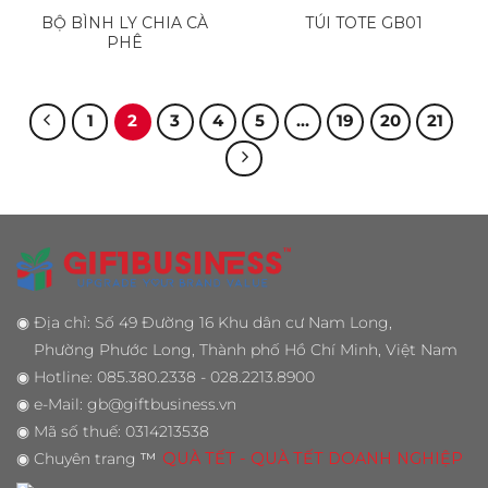
BỘ BÌNH LY CHIA CÀ
TÚI TOTE GB01
PHÊ
1
2
3
4
5
…
19
20
21
◉
Địa chỉ: Số 49 Đường 16 Khu dân cư Nam Long,
Phường Phước Long, Thành phố Hồ Chí Minh, Việt Nam
◉
Hotline: 085.380.2338 - 028.2213.8900
◉
e-Mail: gb@giftbusiness.vn
◉
Mã số thuế: 0314213538
◉
Chuyên trang
™
QUÀ TẾT - QUÀ TẾT DOANH NGHIỆP