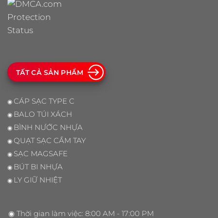
TẤT CẢ SẢN PHẨM
CÁP SẠC TYPE C
◉
BALO TÚI XÁCH
◉
BÌNH NƯỚC NHỰA
◉
QUẠT SẠC CẦM TAY
◉
SẠC MAGSAFE
◉
BÚT BI NHỰA
◉
LY GIỮ NHIỆT
◉
◉ Thời gian làm việc: 8:00 AM - 17:00 PM